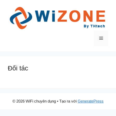
Chuyển
đến
nội
dung
Menu
Đối tác
© 2026 WiFi chuyên dụng
• Tạo ra với
GeneratePress