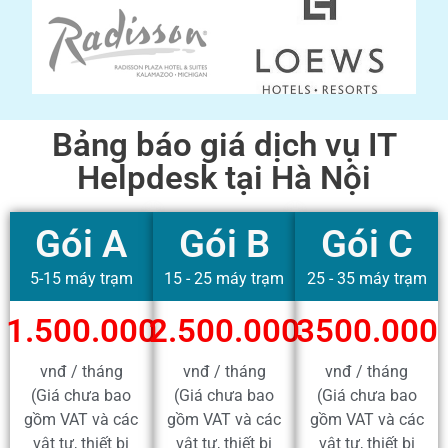
Bảng báo giá dịch vụ IT
Helpdesk tại Hà Nội
Gói A
Gói B
Gói C
5-15 máy trạm
15 - 25 máy trạm
25 - 35 máy trạm
1.500.000
2.500.000
3500.000
vnđ / tháng
vnđ / tháng
vnđ / tháng
(Giá chưa bao
(Giá chưa bao
(Giá chưa bao
gồm VAT và các
gồm VAT và các
gồm VAT và các
vật tư, thiết bị
vật tư, thiết bị
vật tư, thiết bị