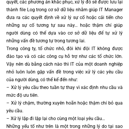
quyết, các phương án khắc phục, xử lý đó sẽ được lưu lại
thành file Log trong cơ sở dữ liệu nhằm giúp IT Manager
đưa ra các quyết định về xử lý sự cố hoặc cải tiến cho
những sự cố tương tự sau này… hoặc thậm chí giúp
người dùng có thể dựa vào cơ sở dữ liệu để tự xử lý
những vấn đề tương tự trong tương lai.
Trong công ty, tổ chức nhỏ, đôi khi đội IT không được
đào tạo và có các công cụ hỗ trợ như các tổ chức lớn.
Vậy nên dù bằng cách nào thì IT của một doanh nghiệp
nhỏ luôn luôn gặp vấn đề trong việc xử lý các yêu cầu
của người dùng, có thể kể đến như:
– Xử lý yêu cầu theo tuần tự thay vì xác định nhu cầu và
mức độ ưu tiên.
– Xử lý chậm, thường xuyên hoãn hoặc thậm chí bỏ qua
yêu cầu.
– Xử lý lặp đi lặp lại cho cùng một loại yêu cầu…
Những yếu tố như trên là một trong những lý do tại sao