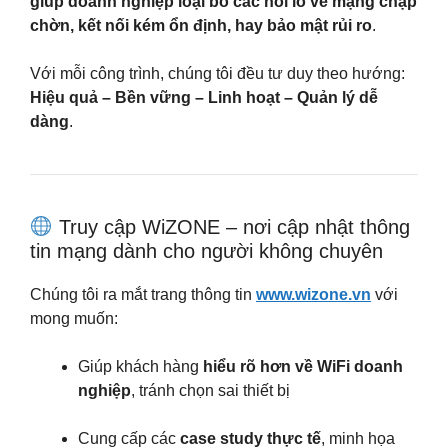
giúp doanh nghiệp loại bỏ các nỗi lo về mạng chập
chờn, kết nối kém ổn định, hay bảo mật rủi ro
.
Với mỗi công trình, chúng tôi đều tư duy theo hướng:
Hiệu quả – Bền vững – Linh hoạt – Quản lý dễ
dàng
.
Truy cập WiZONE – nơi cập nhật thông
tin mạng dành cho người không chuyên
Chúng tôi ra mắt trang thông tin
www.wizone.vn
với
mong muốn:
Giúp khách hàng
hiểu rõ hơn về WiFi doanh
nghiệp
, tránh chọn sai thiết bị
Cung cấp các
case study thực tế
, minh họa