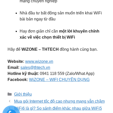
mạng chuyên nghiệp
Nhà đầu tư bất động sản muốn triển khai WiFi
bài bản ngay từ đầu
Hay đơn giản chỉ cần
một lời khuyên chính
xác về việc chọn thiết bị WiFi
Hãy để
WiZONE – THTECH
đồng hành cùng bạn.
Website:
www.wizone.vn
Email:
sales@thtech.vn
Hotline kỹ thuật:
0941 118 559 (Zalo/What App)
Facebook:
WiZONE – WIFI CHUYÊN DỤNG
Danh
Giới thiệu
mục
Mua gói Internet tốc độ cao nhưng mạng vẫn chậm
WiFi6 là gì? So sánh điểm khác nhau giữa WiFi5