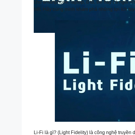
cho smartphone, laptop, ô tô, tivi hay cả ngôi 
hết. Hãy cùng mình khám phá những lợi ích tuy
Li-Fi là gì? (Light Fidelity) là công nghệ truy