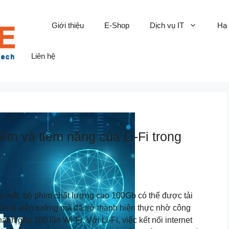
Giới thiệu
E-Shop
Dịch vụ IT
Hạ
Liên hệ
ểm và tiềm năng của Li-Fi trong
p mắt, bộ phim chất lượng cao 100Gb có thể được tải
òn là viễn tưởng mà đã trở thành hiện thực nhờ công
hanh gấp 100 lần Wi-Fi. Với Li-Fi, việc kết nối internet