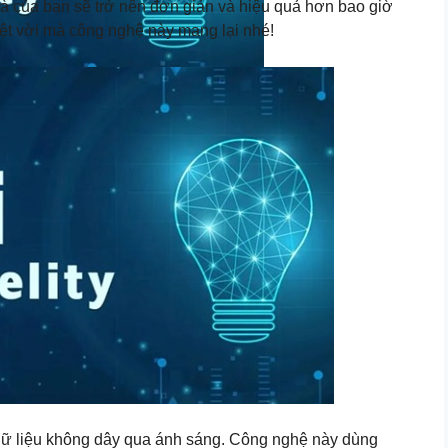
nhà của bạn sẽ trở nên đơn giản và hiệu quả hơn bao giờ
ệt vời mà công nghệ này mang lại nhé!
ền dữ liệu không dây qua ánh sáng. Công nghệ này dùng