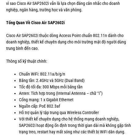
vì sao Cisco Air SAP2602i vẫn là lựa chọn đáng cân nhắc cho doanh
nghiệp, ngân hàng, trường học và văn phòng.
Tổng Quan Về Cisco Air SAP2602i
Cisco Air SAP2602i thuộc dòng Access Point chuẩn 802.11n dành cho
doanh nghiệp, thiết kế chuyên dụng cho môi trường mật độ người dùng
trung bình đến cao.
Thông số kỹ thuật chính:
Chuẩn WiFi: 802.11a/b/g/n
Băng tần: 2.4GHz và 5GHz (Dual Band)
Tốc độ tối đa: 300 Mbps mỗi băng tần
Anten: Tích hợp trong (Internal Antenna – chữ “i”)
Cổng mạng: 1 x Gigabit Ethernet
Nguồn cấp: PoE 802.3af
Hỗ trợ quản lý tập trung qua Wireless Controller
Với thiết kế chuyên dụng cho hệ thống mạng doanh nghiệp,
SAP2602i hoạt động ổn định trong thời gian dài mà không gặp tình
trạng treo, restart hay mất sóng như các thiết bị WiFi dân dụng.