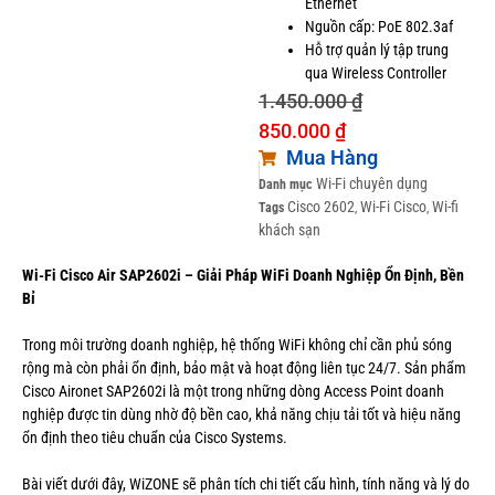
Ethernet
Nguồn cấp: PoE 802.3af
Hỗ trợ quản lý tập trung
qua Wireless Controller
1.450.000
₫
850.000
₫
Mua Hàng
Wi-Fi chuyên dụng
Danh mục
Cisco 2602
Wi-Fi Cisco
Wi-fi
Tags
,
,
khách sạn
Wi-Fi Cisco Air SAP2602i – Giải Pháp WiFi Doanh Nghiệp Ổn Định, Bền
Bỉ
Trong môi trường doanh nghiệp, hệ thống WiFi không chỉ cần phủ sóng
rộng mà còn phải ổn định, bảo mật và hoạt động liên tục 24/7. Sản phẩm
Cisco Aironet SAP2602i là một trong những dòng Access Point doanh
nghiệp được tin dùng nhờ độ bền cao, khả năng chịu tải tốt và hiệu năng
ổn định theo tiêu chuẩn của Cisco Systems.
Bài viết dưới đây, WiZONE sẽ phân tích chi tiết cấu hình, tính năng và lý do