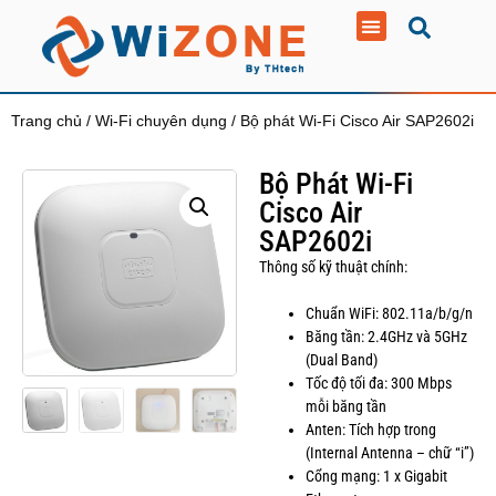
Trang chủ
/
Wi-Fi chuyên dụng
/ Bộ phát Wi-Fi Cisco Air SAP2602i
Bộ Phát Wi-Fi
Cisco Air
SAP2602i
Thông số kỹ thuật chính:
Chuẩn WiFi: 802.11a/b/g/n
Băng tần: 2.4GHz và 5GHz
(Dual Band)
Tốc độ tối đa: 300 Mbps
mỗi băng tần
Anten: Tích hợp trong
(Internal Antenna – chữ “i”)
Cổng mạng: 1 x Gigabit