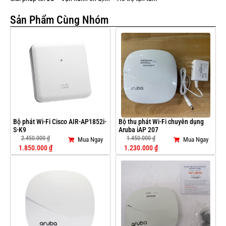
Sản Phẩm Cùng Nhóm
Bộ phát Wi-Fi Cisco AIR-AP1852i-
Bộ thu phát Wi-Fi chuyên dụng
S-K9
Aruba iAP 207
2.450.000
₫
1.450.000
₫
Mua Ngay
Mua Ngay
1.850.000
₫
1.230.000
₫