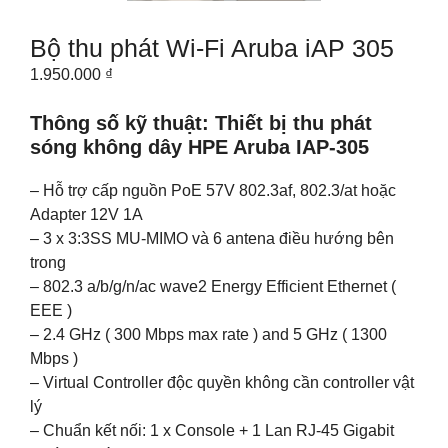
Bộ thu phát Wi-Fi Aruba iAP 305
1.950.000
₫
Thông số kỹ thuật: Thiết bị thu phát
sóng không dây HPE Aruba IAP-305
– Hỗ trợ cấp nguồn PoE 57V 802.3af, 802.3/at hoặc
Adapter 12V 1A
– 3 x 3:3SS MU-MIMO và 6 antena điều hướng bên
trong
– 802.3 a/b/g/n/ac wave2 Energy Efficient Ethernet (
EEE )
– 2.4 GHz ( 300 Mbps max rate ) and 5 GHz ( 1300
Mbps )
– Virtual Controller độc quyền không cần controller vật
lý
– Chuẩn kết nối: 1 x Console + 1 Lan RJ-45 Gigabit