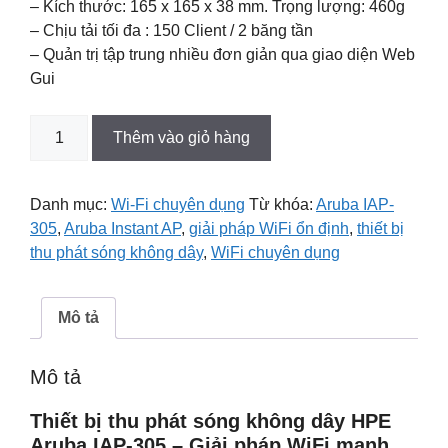
– Kích thước: 165 x 165 x 38 mm. Trọng lượng: 460g
– Chịu tải tối đa : 150 Client / 2 băng tần
– Quản trị tập trung nhiều đơn giản qua giao diện Web
Gui
Bộ
Thêm vào giỏ hàng
thu
phát
Wi-
Danh mục:
Wi-Fi chuyên dụng
Từ khóa:
Aruba IAP-
Fi
305
,
Aruba Instant AP
,
giải pháp WiFi ổn định
,
thiết bị
Aruba
thu phát sóng không dây
,
WiFi chuyên dụng
iAP
305
số
Mô tả
lượng
Mô tả
Thiết bị thu phát sóng không dây HPE
Aruba IAP-305 – Giải pháp WiFi mạnh