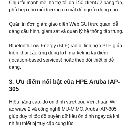
Chịu tải mạnh mẽ: hỗ trợ tối đa 150 client / 2 băng tần,
phù hợp cho môi trường có mật độ người dùng cao.
Quản trị đơn giản: giao diện Web GUI trực quan, dễ
dàng cấu hình, giám sát và quản lý hệ thống tập trung.
Bluetooth Low Energy (BLE) radio: tích hợp BLE giúp
triển khai các ứng dụng IoT, marketing tại điểm
(location-based services) hoặc theo dõi thiết bị dễ
dàng.
3. Ưu điểm nổi bật của HPE Aruba IAP-
305
Hiệu năng cao, độ ổn định vượt trội: Với chuẩn WiFi
ac wave 2 và công nghệ MU-MIMO, Aruba IAP-305
giúp duy trì tốc độ truyền dữ liệu ổn định ngay cả khi
nhiều thiết bị truy cập cùng lúc.