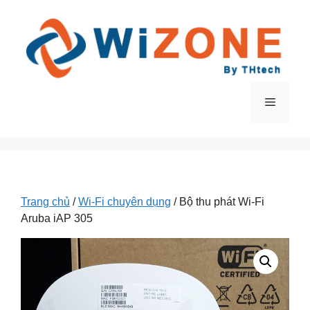
Chuyển
đến
nội
dung
Menu
Trang chủ
/
Wi-Fi chuyên dụng
/ Bộ thu phát Wi-Fi
Aruba iAP 305