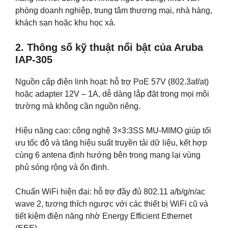
phòng doanh nghiệp, trung tâm thương mại, nhà hàng,
khách sạn hoặc khu học xá.
2. Thông số kỹ thuật nổi bật của Aruba
IAP-305
Nguồn cấp điện linh hoạt: hỗ trợ PoE 57V (802.3af/at)
hoặc adapter 12V – 1A, dễ dàng lắp đặt trong mọi môi
trường mà không cần nguồn riêng.
Hiệu năng cao: công nghệ 3×3:3SS MU-MIMO giúp tối
ưu tốc độ và tăng hiệu suất truyền tải dữ liệu, kết hợp
cùng 6 antena định hướng bên trong mang lại vùng
phủ sóng rộng và ổn định.
Chuẩn WiFi hiện đại: hỗ trợ đầy đủ 802.11 a/b/g/n/ac
wave 2, tương thích ngược với các thiết bị WiFi cũ và
tiết kiệm điện năng nhờ Energy Efficient Ethernet