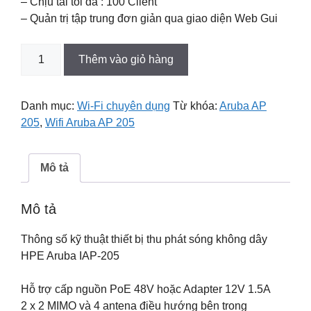
– Chịu tải tối đa : 100 Client
– Quản trị tập trung đơn giản qua giao diện Web Gui
Bộ
Thêm vào giỏ hàng
thu
phát
Wi-
Danh mục:
Wi-Fi chuyên dụng
Từ khóa:
Aruba AP
Fi
205
,
Wifi Aruba AP 205
chuyên
dụng
Aruba
Mô tả
iAP
205
Mô tả
số
lượng
Thông số kỹ thuật thiết bị thu phát sóng không dây
HPE Aruba IAP-205
Hỗ trợ cấp nguồn PoE 48V hoặc Adapter 12V 1.5A
2 x 2 MIMO và 4 antena điều hướng bên trong