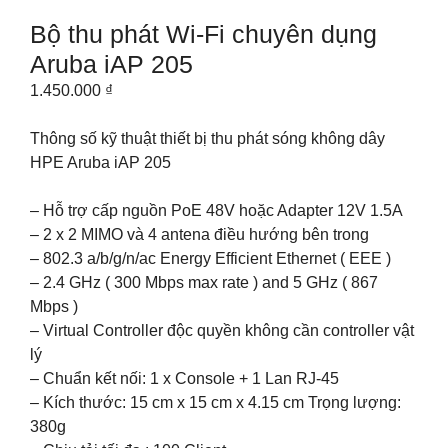
Bộ thu phát Wi-Fi chuyên dụng
Aruba iAP 205
1.450.000
₫
Thông số kỹ thuật thiết bị thu phát sóng không dây
HPE Aruba iAP 205
– Hỗ trợ cấp nguồn PoE 48V hoặc Adapter 12V 1.5A
– 2 x 2 MIMO và 4 antena điều hướng bên trong
– 802.3 a/b/g/n/ac Energy Efficient Ethernet ( EEE )
– 2.4 GHz ( 300 Mbps max rate ) and 5 GHz ( 867
Mbps )
– Virtual Controller độc quyền không cần controller vật
lý
– Chuẩn kết nối: 1 x Console + 1 Lan RJ-45
– Kích thước: 15 cm x 15 cm x 4.15 cm Trọng lượng:
380g