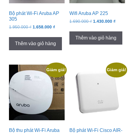
Bộ phát Wi-Fi Aruba AP
Wifi Aruba AP 225
305
Original
Current
1.690.000
₫
1.430.000
₫
Original
Current
1.950.000
₫
1.658.000
₫
price
price
price
price
was:
is:
Thêm vào giỏ hàng
was:
is:
1.690.000 ₫.
1.430.000
Thêm vào giỏ hàng
1.950.000 ₫.
1.658.000 ₫.
Giảm giá!
Giảm giá!
Bộ thu phát Wi-Fi Aruba
Bộ phát Wi-Fi Cisco AIR-