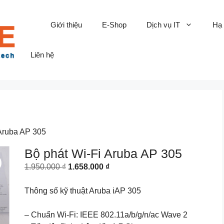
Giới thiệu
E-Shop
Dịch vụ IT
Hạ
Liên hệ
 Aruba AP 305
Bộ phát Wi-Fi Aruba AP 305
Original
Current
1.950.000
₫
1.658.000
₫
price
price
was:
is:
Thông số kỹ thuật Aruba iAP 305
1.950.000 ₫.
1.658.000 ₫.
– Chuẩn Wi-Fi: IEEE 802.11a/b/g/n/ac Wave 2