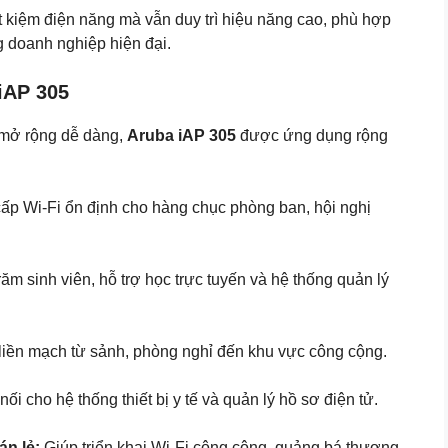
t kiệm điện năng mà vẫn duy trì hiệu năng cao, phù hợp
g doanh nghiệp hiện đại.
iAP 305
g mở rộng dễ dàng,
Aruba iAP 305
được ứng dụng rộng
p Wi-Fi ổn định cho hàng chục phòng ban, hội nghị
răm sinh viên, hỗ trợ học trực tuyến và hệ thống quản lý
liền mạch từ sảnh, phòng nghỉ đến khu vực công cộng.
nối cho hệ thống thiết bị y tế và quản lý hồ sơ điện tử.
n lẻ:
Giúp triển khai Wi-Fi công cộng, quảng bá thương