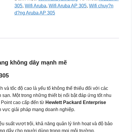
Aruba
305
,
Wifi Aruba
,
Wifi Aruba AP 305
,
Wifi chuy?n
AP
d?ng Aruba AP 305
305
số
lượng
mạng không dây mạnh mẽ
 305
 và tốc độ cao là yếu tố không thể thiếu đối với các
sạn. Một trong những thiết bị nổi bật đáp ứng tốt nhu
Point cao cấp đến từ
Hewlett Packard Enterprise
ĩnh vực giải pháp mạng doanh nghiệp.
u suất vượt trội, khả năng quản lý linh hoạt và độ bảo
hông dây cho người dùng trong mọi môi trường.