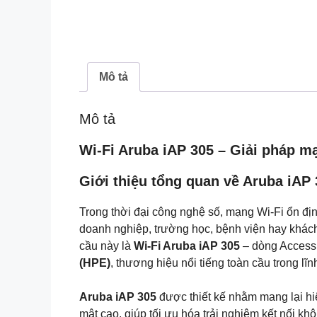
Mô tả
Mô tả
Wi-Fi Aruba iAP 305 – Giải pháp 
Giới thiệu tổng quan về Aruba iAP
Trong thời đại công nghệ số, mạng Wi-Fi ổn định
doanh nghiệp, trường học, bệnh viện hay khách 
cầu này là
Wi-Fi Aruba iAP 305
– dòng Access 
(HPE)
, thương hiệu nổi tiếng toàn cầu trong l
Aruba iAP 305
được thiết kế nhằm mang lại hiệ
mật cao, giúp tối ưu hóa trải nghiệm kết nối k