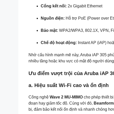
Cổng kết nối:
2x Gigabit Ethernet
Nguồn điện:
Hỗ trợ PoE (Power over Ethe
Bảo mật:
WPA2/WPA3, 802.1X, VPN, Fir
Chế độ hoạt động:
Instant AP (iAP) hoặ
Nhờ cấu hình mạnh mẽ này, Aruba iAP 305 phù
nhiều tầng hoặc khu vực có mật độ người dùng
Ưu điểm vượt trội của Aruba iAP 3
a. Hiệu suất Wi-Fi cao và ổn định
Công nghệ
Wave 2 MU-MIMO
cho phép thiết b
đoạn hay giảm tốc độ. Cùng với đó,
Beamformi
bị, đảm bảo kết nối ổn định và nhanh chóng hơn