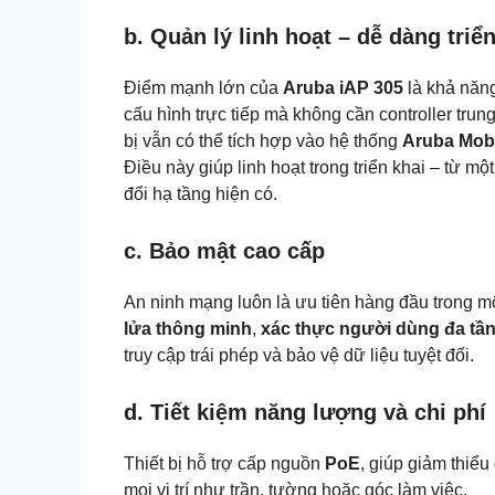
b. Quản lý linh hoạt – dễ dàng triể
Điểm mạnh lớn của
Aruba iAP 305
là khả năn
cấu hình trực tiếp mà không cần controller trun
bị vẫn có thể tích hợp vào hệ thống
Aruba Mobil
Điều này giúp linh hoạt trong triển khai – từ mộ
đổi hạ tầng hiện có.
c. Bảo mật cao cấp
An ninh mạng luôn là ưu tiên hàng đầu trong m
lửa thông minh
,
xác thực người dùng đa tầ
truy cập trái phép và bảo vệ dữ liệu tuyệt đối.
d. Tiết kiệm năng lượng và chi phí
Thiết bị hỗ trợ cấp nguồn
PoE
, giúp giảm thiểu
mọi vị trí như trần, tường hoặc góc làm việc.