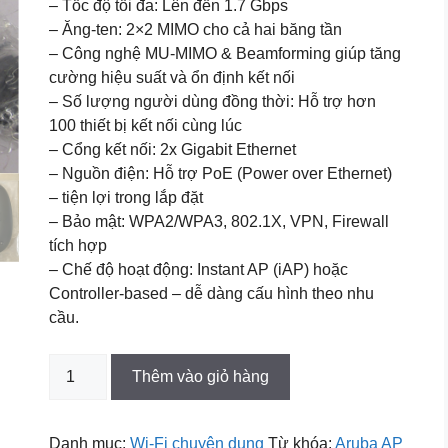
– Tốc độ tối đa: Lên đến 1.7 Gbps
– Ăng-ten: 2×2 MIMO cho cả hai băng tần
– Công nghệ MU-MIMO & Beamforming giúp tăng
cường hiệu suất và ổn định kết nối
– Số lượng người dùng đồng thời: Hỗ trợ hơn
100 thiết bị kết nối cùng lúc
– Cổng kết nối: 2x Gigabit Ethernet
– Nguồn điện: Hỗ trợ PoE (Power over Ethernet)
– tiện lợi trong lắp đặt
– Bảo mật: WPA2/WPA3, 802.1X, VPN, Firewall
tích hợp
– Chế độ hoạt động: Instant AP (iAP) hoặc
Controller-based – dễ dàng cấu hình theo nhu
cầu.
Bộ
Thêm vào giỏ hàng
phát
Wi-
Fi
Danh mục:
Wi-Fi chuyên dụng
Từ khóa:
Aruba AP