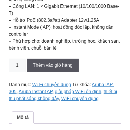
– Cổng LAN: 1 × Gigabit Ethernet (10/100/1000 Base-
T)
– Hỗ trợ PoE (802.3af/at) Adapter 12v/1.25A
– Instant Mode (iAP): hoạt động độc lập, không cần
controller
– Phù hợp cho: doanh nghiệp, trường học, khách sạn,
bệnh viện, chuỗi bán lẻ
Bộ
Thêm vào giỏ hàng
thu
phát
Wi-
Danh mục:
Wi-Fi chuyên dụng
Từ khóa:
Aruba IAP-
Fi
305
,
Aruba Instant AP
,
giải pháp WiFi ổn định
,
thiết bị
Aruba
thu phát sóng không dây
,
WiFi chuyên dụng
iAP
315
số
Mô tả
lượng