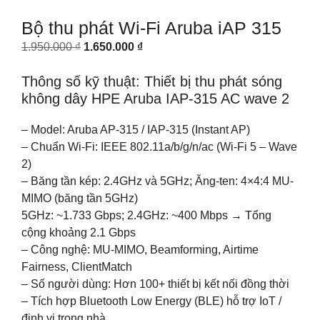
Bộ thu phát Wi-Fi Aruba iAP 315
Original
Current
1.950.000
₫
1.650.000
₫
price
price
Thông số kỹ thuật: Thiết bị thu phát sóng
was:
is:
không dây HPE Aruba IAP-315 AC wave 2
1.950.000 ₫.
1.650.000 ₫.
– Model: Aruba AP-315 / IAP-315 (Instant AP)
– Chuẩn Wi-Fi: IEEE 802.11a/b/g/n/ac (Wi-Fi 5 – Wave
2)
– Băng tần kép: 2.4GHz và 5GHz; Ăng-ten: 4×4:4 MU-
MIMO (băng tần 5GHz)
5GHz: ~1.733 Gbps; 2.4GHz: ~400 Mbps → Tổng
cộng khoảng 2.1 Gbps
– Công nghệ: MU-MIMO, Beamforming, Airtime
Fairness, ClientMatch
– Số người dùng: Hơn 100+ thiết bị kết nối đồng thời
– Tích hợp Bluetooth Low Energy (BLE) hỗ trợ IoT /
định vị trong nhà