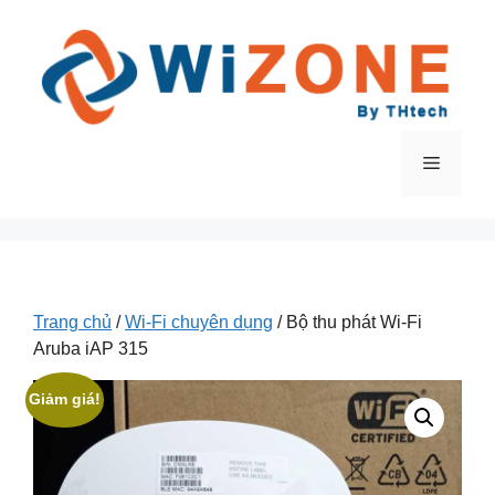
Chuyển
đến
nội
dung
Menu
Trang chủ
/
Wi-Fi chuyên dụng
/ Bộ thu phát Wi-Fi
Aruba iAP 315
Giảm giá!