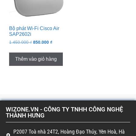
Bộ phát Wi-Fi Cisco Air
SAP2602i
1.450.000
₫
850.000
₫
Thêm vào giỏ hàng
WIZONE.VN - CÔNG TY TNHH CÔNG NGHỆ
THÀNH HƯNG
P2007 Toà nhà 24T2, Hoàng Đạo Thúy, Yên Hoà, Hà