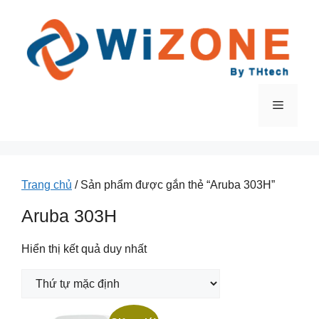
Chuyển
đến
nội
dung
Menu
Trang chủ
/ Sản phẩm được gắn thẻ “Aruba 303H”
Aruba 303H
Hiển thị kết quả duy nhất