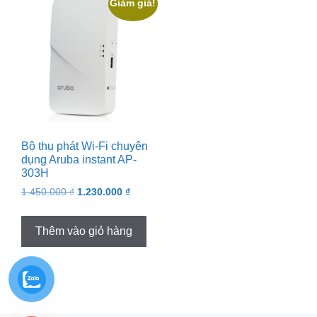
Giảm giá!
Bộ thu phát Wi-Fi chuyên
dụng Aruba instant AP-
303H
Original
Current
1.450.000
₫
1.230.000
₫
price
price
was:
is:
Thêm vào giỏ hàng
1.450.000 ₫.
1.230.000 ₫.