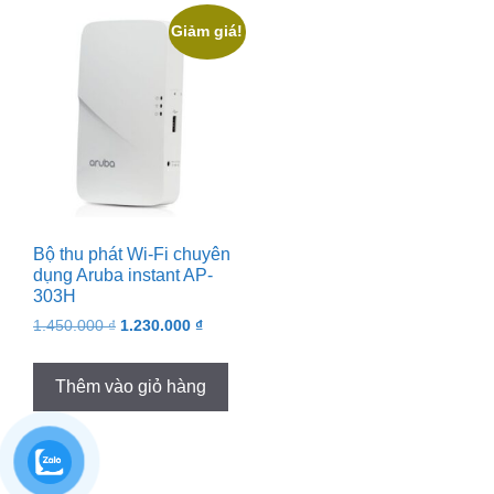
Giảm giá!
Bộ thu phát Wi-Fi chuyên
dụng Aruba instant AP-
303H
Original
Current
1.450.000
₫
1.230.000
₫
price
price
was:
is:
Thêm vào giỏ hàng
1.450.000 ₫.
1.230.000 ₫.