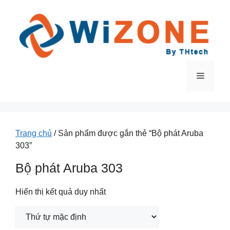
Chuyển
đến
nội
dung
Menu
Trang chủ
/ Sản phẩm được gắn thẻ “Bộ phát Aruba
303”
Bộ phát Aruba 303
Hiển thị kết quả duy nhất