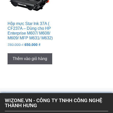
Hộp mực Star Ink 37A (
CF237A – Dùng cho HP
Enterprise M607/ M608/
M609/ MFP M631/ M632)
780.000
₫
650.000
₫
Thêm vào giỏ hàng
WIZONE.VN - CÔNG TY TNHH CÔNG NGHỆ
THÀNH HƯNG