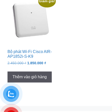
Giảm giá!
Bộ phát Wi-Fi Cisco AIR-
AP1852i-S-K9
Original
Current
2.450.000
₫
1.850.000
₫
price
price
was:
is:
Thêm vào giỏ hàng
2.450.000 ₫.
1.850.000 ₫.