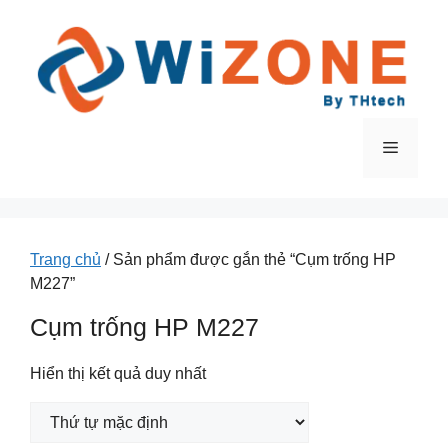
Chuyển
đến
nội
dung
Menu
Trang chủ
/ Sản phẩm được gắn thẻ “Cụm trống HP
M227”
Cụm trống HP M227
Hiển thị kết quả duy nhất