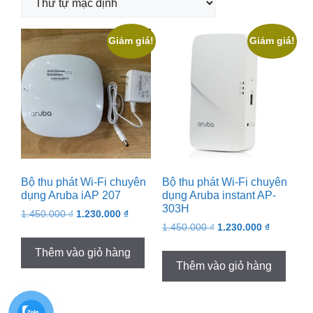
Giảm giá!
Giảm giá!
Bộ thu phát Wi-Fi chuyên
Bộ thu phát Wi-Fi chuyên
dụng Aruba iAP 207
dụng Aruba instant AP-
303H
Original
Current
1.450.000
₫
1.230.000
₫
Original
Current
price
price
1.450.000
₫
1.230.000
₫
price
price
was:
is:
Thêm vào giỏ hàng
was:
is:
1.450.000 ₫.
1.230.000 ₫.
Thêm vào giỏ hàng
1.450.000 ₫.
1.230.000