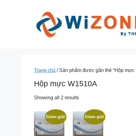
Chuyển
đến
nội
dung
Trang chủ
/ Sản phẩm được gắn thẻ “Hộp mực
Hộp mực W1510A
Showing all 2 results
Giảm giá!
Giảm giá!