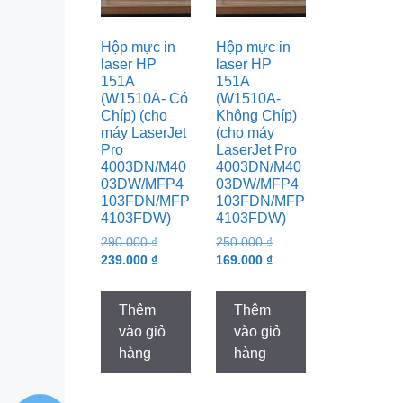
Hộp mực in
Hộp mực in
laser HP
laser HP
151A
151A
(W1510A- Có
(W1510A-
Chíp) (cho
Không Chíp)
máy LaserJet
(cho máy
Pro
LaserJet Pro
4003DN/M40
4003DN/M40
03DW/MFP4
03DW/MFP4
103FDN/MFP
103FDN/MFP
4103FDW)
4103FDW)
Original
Original
290.000
₫
250.000
₫
price
Current
price
Current
239.000
₫
169.000
₫
was:
price
was:
price
290.000 ₫.
is:
250.000 ₫.
is:
Thêm
Thêm
239.000 ₫.
169.000 ₫.
vào giỏ
vào giỏ
hàng
hàng