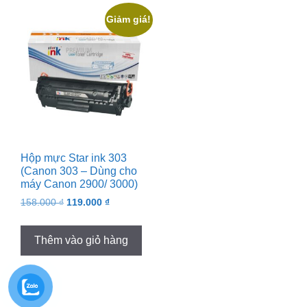
Giảm giá!
Hộp mực Star ink 303
(Canon 303 – Dùng cho
máy Canon 2900/ 3000)
Original
Current
158.000
₫
119.000
₫
price
price
was:
is:
Thêm vào giỏ hàng
158.000 ₫.
119.000 ₫.