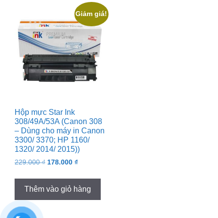
Giảm giá!
Hộp mực Star Ink
308/49A/53A (Canon 308
– Dùng cho máy in Canon
3300/ 3370; HP 1160/
1320/ 2014/ 2015))
Original
Current
229.000
₫
178.000
₫
price
price
was:
is:
Thêm vào giỏ hàng
229.000 ₫.
178.000 ₫.