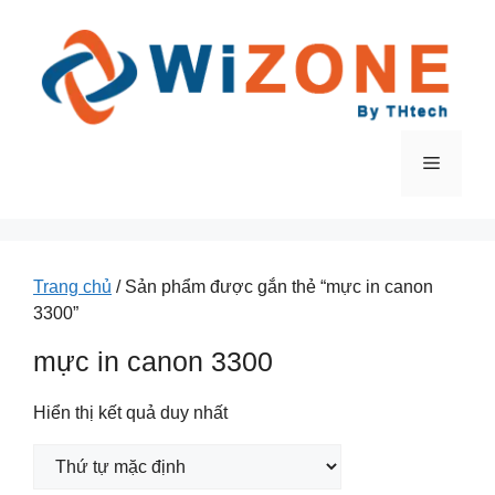
Chuyển
đến
nội
dung
Menu
Trang chủ
/ Sản phẩm được gắn thẻ “mực in canon
3300”
mực in canon 3300
Hiển thị kết quả duy nhất