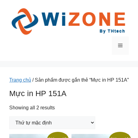
Chuyển
đến
nội
dung
Menu
Trang chủ
/ Sản phẩm được gắn thẻ “Mực in HP 151A”
Mực in HP 151A
Showing all 2 results