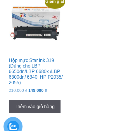
Giảm giá!
Hộp mực Star Ink 319
(Dùng cho LBP
6650dn/LBP 6680x /LBP
6300dn/ 6340; HP P2035/
2055)
Original
Current
210.000
₫
149.000
₫
price
price
was:
is:
Thêm vào giỏ hàng
210.000 ₫.
149.000 ₫.