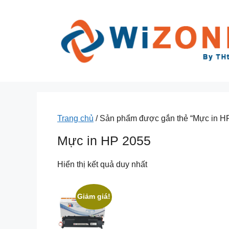
Chuyển
đến
nội
dung
Trang chủ
/ Sản phẩm được gắn thẻ “Mực in H
Mực in HP 2055
Hiển thị kết quả duy nhất
Giảm giá!