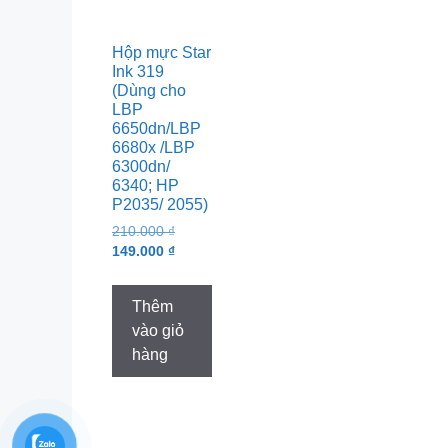
Hộp mực Star
Ink 319
(Dùng cho
LBP
6650dn/LBP
6680x /LBP
6300dn/
6340; HP
P2035/ 2055)
Original
210.000
₫
price
Current
149.000
₫
was:
price
210.000 ₫.
is:
Thêm
149.000 ₫.
vào giỏ
hàng