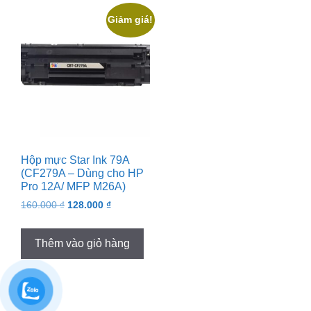
Giảm giá!
Hộp mực Star Ink 79A
(CF279A – Dùng cho HP
Pro 12A/ MFP M26A)
Original
Current
160.000
₫
128.000
₫
price
price
was:
is:
Thêm vào giỏ hàng
160.000 ₫.
128.000 ₫.