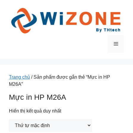
Chuyển
đến
nội
dung
Menu
Trang chủ
/ Sản phẩm được gắn thẻ “Mực in HP
M26A”
Mực in HP M26A
Hiển thị kết quả duy nhất