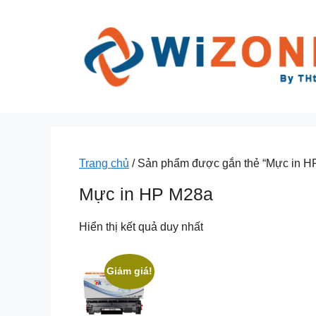
Chuyển
đến
nội
dung
Trang chủ
/ Sản phẩm được gắn thẻ “Mực in H
Mực in HP M28a
Hiển thị kết quả duy nhất
Giảm giá!