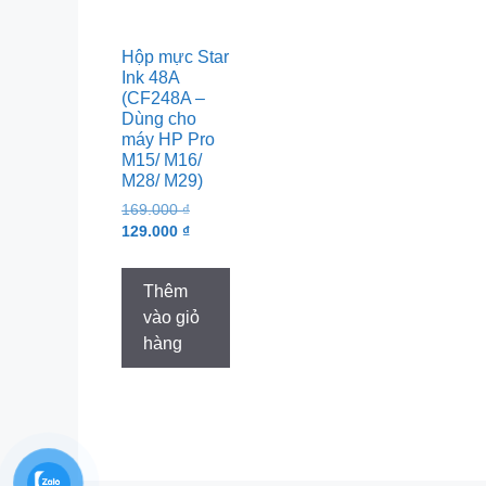
Hộp mực Star
Ink 48A
(CF248A –
Dùng cho
máy HP Pro
M15/ M16/
M28/ M29)
Original
169.000
₫
price
Current
129.000
₫
was:
price
169.000 ₫.
is:
Thêm
129.000 ₫.
vào giỏ
hàng