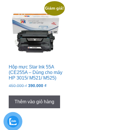
Giảm giá!
Hộp mực Star Ink 55A
(CE255A – Dùng cho máy
HP 3015/ M521/ M525)
Original
Current
450.000
₫
390.000
₫
price
price
was:
is:
Thêm vào giỏ hàng
450.000 ₫.
390.000 ₫.