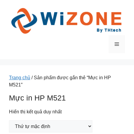
Chuyển
đến
nội
dung
Menu
Trang chủ
/ Sản phẩm được gắn thẻ “Mực in HP
M521”
Mực in HP M521
Hiển thị kết quả duy nhất