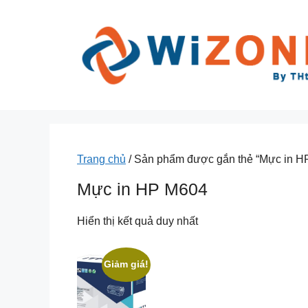
Chuyển
đến
nội
dung
Trang chủ
/ Sản phẩm được gắn thẻ “Mực in H
Mực in HP M604
Hiển thị kết quả duy nhất
Giảm giá!