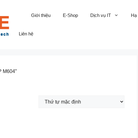
Giới thiệu
E-Shop
Dịch vụ IT
Hạ
Liên hệ
P M604”