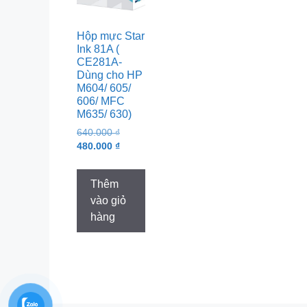
Hộp mực Star
Ink 81A (
CE281A-
Dùng cho HP
M604/ 605/
606/ MFC
M635/ 630)
Original
640.000
₫
price
Current
480.000
₫
was:
price
640.000 ₫.
is:
Thêm
480.000 ₫.
vào giỏ
hàng