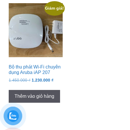
Giảm giá!
Bộ thu phát Wi-Fi chuyên
dụng Aruba iAP 207
Original
Current
1.450.000
₫
1.230.000
₫
price
price
was:
is:
Thêm vào giỏ hàng
1.450.000 ₫.
1.230.000 ₫.