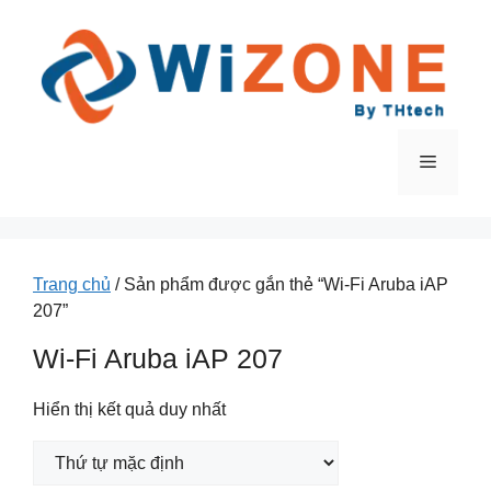
Chuyển
đến
nội
dung
Menu
Trang chủ
/ Sản phẩm được gắn thẻ “Wi-Fi Aruba iAP
207”
Wi-Fi Aruba iAP 207
Hiển thị kết quả duy nhất