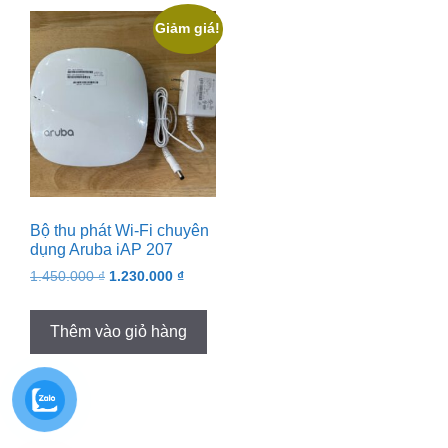
Giảm giá!
Bộ thu phát Wi-Fi chuyên
dụng Aruba iAP 207
Original
Current
1.450.000
₫
1.230.000
₫
price
price
was:
is:
Thêm vào giỏ hàng
1.450.000 ₫.
1.230.000 ₫.