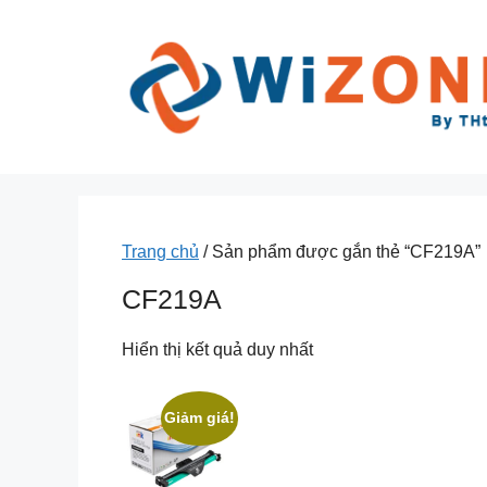
Chuyển
đến
nội
dung
Trang chủ
/ Sản phẩm được gắn thẻ “CF219A”
CF219A
Hiển thị kết quả duy nhất
Giảm giá!