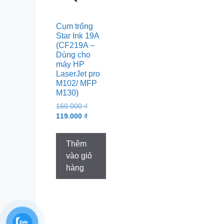
Cụm trống
Star Ink 19A
(CF219A –
Dùng cho
máy HP
LaserJet pro
M102/ MFP
M130)
Original
160.000
₫
price
Current
119.000
₫
was:
price
160.000 ₫.
is:
Thêm
119.000 ₫.
vào giỏ
hàng