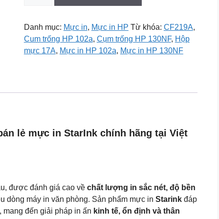
trống
Star
Ink
Danh mục:
Mực in
,
Mực in HP
Từ khóa:
CF219A
,
19A
Cum trống HP 102a
,
Cụm trống HP 130NF
,
Hộp
(CF219A
mực 17A
,
Mực in HP 102a
,
Mực in HP 130NF
-
Dùng
cho
máy
HP
LaserJet
pro
n lẻ mực in StarInk chính hãng tại Việt
M102/
MFP
M130)
số
ầu, được đánh giá cao về
chất lượng in sắc nét, độ bền
lượng
ều dòng máy in văn phòng. Sản phẩm mực in
Starink
đáp
, mang đến giải pháp in ấn
kinh tế, ổn định và thân