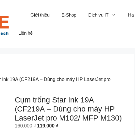
Giới thiệu
E-Shop
Dịch vụ IT
Hạ
Liên hệ
r Ink 19A (CF219A – Dùng cho máy HP LaserJet pro
Cụm trống Star Ink 19A
(CF219A – Dùng cho máy HP
LaserJet pro M102/ MFP M130)
Original
Current
160.000
₫
119.000
₫
price
price