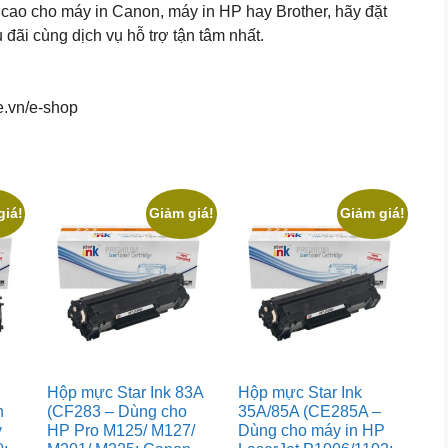
cao cho máy in Canon, máy in HP hay Brother, hãy đặt
ãi cùng dịch vụ hỗ trợ tận tâm nhất.
e.vn/e-shop
giá!
Giảm giá!
Giảm giá!
Hộp mực Star Ink 83A
Hộp mực Star Ink
n
(CF283 – Dùng cho
35A/85A (CE285A –
y
HP Pro M125/ M127/
Dùng cho máy in HP