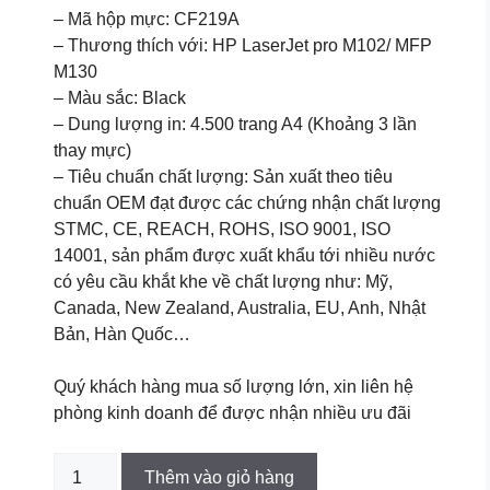
was:
is:
– Mã hộp mực: CF219A
160.000 ₫.
119.000 ₫.
– Thương thích với: HP LaserJet pro M102/ MFP
M130
– Màu sắc: Black
– Dung lượng in: 4.500 trang A4 (Khoảng 3 lần
thay mực)
– Tiêu chuẩn chất lượng: Sản xuất theo tiêu
chuẩn OEM đạt được các chứng nhận chất lượng
STMC, CE, REACH, ROHS, ISO 9001, ISO
14001, sản phẩm được xuất khẩu tới nhiều nước
có yêu cầu khắt khe về chất lượng như: Mỹ,
Canada, New Zealand, Australia, EU, Anh, Nhật
Bản, Hàn Quốc…
Quý khách hàng mua số lượng lớn, xin liên hệ
phòng kinh doanh để được nhận nhiều ưu đãi
Cụm
Thêm vào giỏ hàng