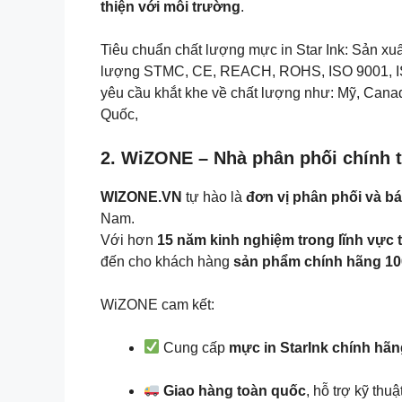
thiện với môi trường
.
Tiêu chuẩn chất lượng mực in Star Ink: Sản x
lượng STMC, CE, REACH, ROHS, ISO 9001, IS
yêu cầu khắt khe về chất lượng như: Mỹ, Cana
Quốc,
2. WiZONE – Nhà phân phối chính t
WIZONE.VN
tự hào là
đơn vị phân phối và bá
Nam.
Với hơn
15 năm kinh nghiệm trong lĩnh vực t
đến cho khách hàng
sản phẩm chính hãng 1
WiZONE cam kết:
Cung cấp
mực in StarInk chính hã
Giao hàng toàn quốc
, hỗ trợ kỹ th