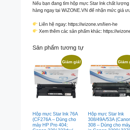
Nếu bạn đang tìm hộp mực Star Ink chất lượng 
hàng ngay tại WiZONE.VN để nhận mức giá ưu đ
Liên hệ ngay: https://wizone.vn/lien-he
Xem thêm các sản phẩm khác: https://wizon
Sản phẩm tương tự
Giảm giá!
Giảm 
Hộp mực Star Ink 76A
Hộp mực Star Ink
(CF276A – Dùng cho
308/49A/53A (Cano
máy HP Pro 404;
308 – Dùng cho má