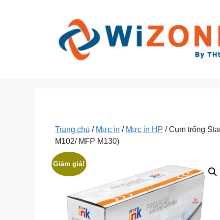
Chuyển
đến
nội
dung
Trang chủ
/
Mực in
/
Mực in HP
/ Cụm trống Sta
M102/ MFP M130)
Giảm giá!