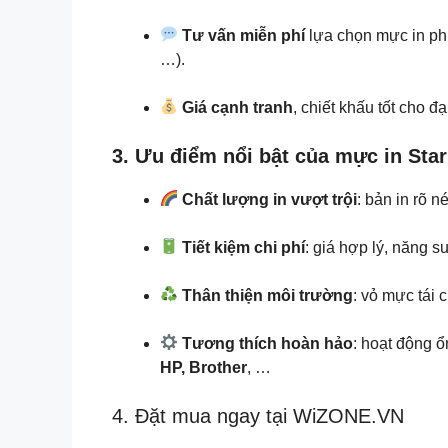
Tư vấn miễn phí
lựa chọn mực in ph
…).
Giá cạnh tranh
, chiết khấu tốt cho đạ
3. Ưu điểm nổi bật của mực in Star
Chất lượng in vượt trội
: bản in rõ n
Tiết kiệm chi phí
: giá hợp lý, năng su
Thân thiện môi trường
: vỏ mực tái 
Tương thích hoàn hảo
: hoạt động 
HP, Brother
, …
4. Đặt mua ngay tại WiZONE.VN