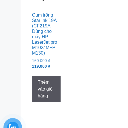
Cụm trống
Star Ink 19A
(CF219A –
Dùng cho
máy HP
LaserJet pro
M102/ MFP
M130)
Original
160.000
₫
price
Current
119.000
₫
was:
price
160.000 ₫.
is:
Thêm
119.000 ₫.
vào giỏ
hàng