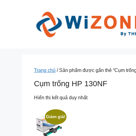
Chuyển
đến
nội
dung
Trang chủ
/ Sản phẩm được gắn thẻ “Cụm trốn
Cụm trống HP 130NF
Hiển thị kết quả duy nhất
Giảm giá!