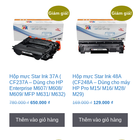
Giảm giá!
Giảm giá!
Hộp mực Star Ink 37A (
Hộp mực Star Ink 48A
CF237A – Dùng cho HP
(CF248A – Dùng cho máy
Enterprise M607/ M608/
HP Pro M15/ M16/ M28/
M609/ MFP M631/ M632)
M29)
Original
Current
Original
Current
780.000
₫
650.000
₫
169.000
₫
129.000
₫
price
price
price
price
was:
is:
was:
is:
Thêm vào giỏ hàng
Thêm vào giỏ hàng
780.000 ₫.
650.000 ₫.
169.000 ₫.
129.000 ₫.