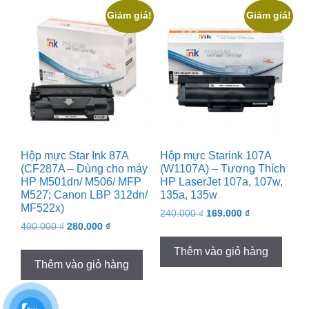
Giảm giá!
Giảm giá!
Hộp mực Star Ink 87A
Hộp mực Starink 107A
(CF287A – Dùng cho máy
(W1107A) – Tương Thích
HP M501dn/ M506/ MFP
HP LaserJet 107a, 107w,
M527; Canon LBP 312dn/
135a, 135w
MF522x)
Original
Current
240.000
₫
169.000
₫
Original
Current
400.000
₫
280.000
₫
price
price
price
price
was:
is:
Thêm vào giỏ hàng
was:
is:
240.000 ₫.
169.000 ₫.
Thêm vào giỏ hàng
400.000 ₫.
280.000 ₫.