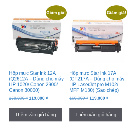
Giảm giá!
Giảm giá!
Hộp mực Star Ink 12A
Hộp mực Star Ink 17A
(Q2612A – Dùng cho máy
(CF217A – Dùng cho máy
HP 1020/ Canon 2900/
HP LaserJet pro M102/
Canon 30000)
MFP M130) (Sao chép)
Original
Current
Original
Current
158.000
₫
119.000
₫
160.000
₫
119.000
₫
price
price
price
price
was:
is:
was:
is:
Thêm vào giỏ hàng
Thêm vào giỏ hàng
158.000 ₫.
119.000 ₫.
160.000 ₫.
119.000 ₫.