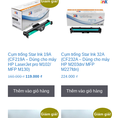
Giảm giá!
Cụm trống Star Ink 19A
Cụm trống Star Ink 32A
(CF219A – Dùng cho máy
(CF232A – Dùng cho máy
HP LaserJet pro M102/
HP M203dn/ MFP
MFP M130)
M227fdn)
Original
Current
160.000
₫
119.000
₫
224.000
₫
price
price
was:
is:
Thêm vào giỏ hàng
Thêm vào giỏ hàng
160.000 ₫.
119.000 ₫.
Giảm giá!
Giảm giá!