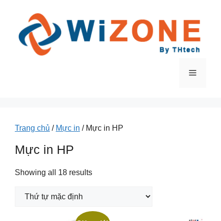
Chuyển
đến
nội
dung
Menu
Trang chủ
/
Mực in
/ Mực in HP
Mực in HP
Showing all 18 results