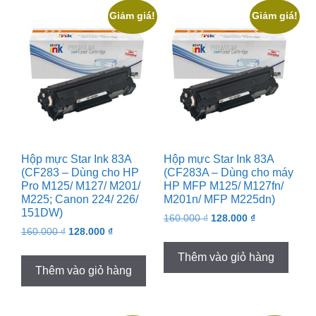
Giảm giá!
Giảm giá!
Hộp mực Star Ink 83A
Hộp mực Star Ink 83A
(CF283 – Dùng cho HP
(CF283A – Dùng cho máy
Pro M125/ M127/ M201/
HP MFP M125/ M127fn/
M225; Canon 224/ 226/
M201n/ MFP M225dn)
151DW)
Original
Current
160.000
₫
128.000
₫
Original
Current
160.000
₫
128.000
₫
price
price
price
price
was:
is:
Thêm vào giỏ hàng
was:
is:
160.000 ₫.
128.000 ₫.
Thêm vào giỏ hàng
160.000 ₫.
128.000 ₫.