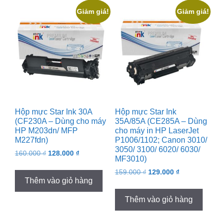
Giảm giá!
Giảm giá!
Hộp mực Star Ink 30A
Hộp mực Star Ink
(CF230A – Dùng cho máy
35A/85A (CE285A – Dùng
HP M203dn/ MFP
cho máy in HP LaserJet
M227fdn)
P1006/1102; Canon 3010/
3050/ 3100/ 6020/ 6030/
Original
Current
160.000
₫
128.000
₫
MF3010)
price
price
Original
Current
159.000
₫
129.000
₫
was:
is:
Thêm vào giỏ hàng
price
price
160.000 ₫.
128.000 ₫.
was:
is:
Thêm vào giỏ hàng
159.000 ₫.
129.000 ₫.