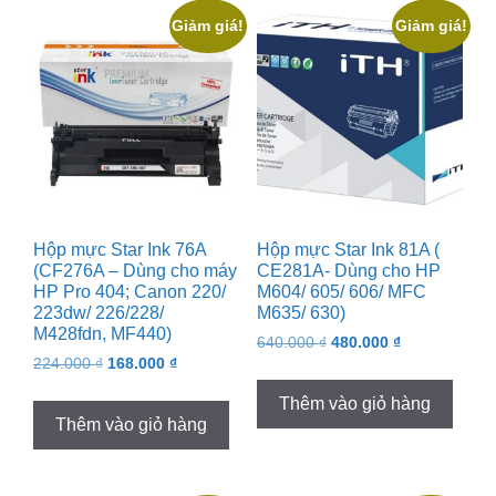
Giảm giá!
Giảm giá!
Hộp mực Star Ink 76A
Hộp mực Star Ink 81A (
(CF276A – Dùng cho máy
CE281A- Dùng cho HP
HP Pro 404; Canon 220/
M604/ 605/ 606/ MFC
223dw/ 226/228/
M635/ 630)
M428fdn, MF440)
Original
Current
640.000
₫
480.000
₫
Original
Current
224.000
₫
168.000
₫
price
price
price
price
was:
is:
Thêm vào giỏ hàng
was:
is:
640.000 ₫.
480.000 ₫.
Thêm vào giỏ hàng
224.000 ₫.
168.000 ₫.