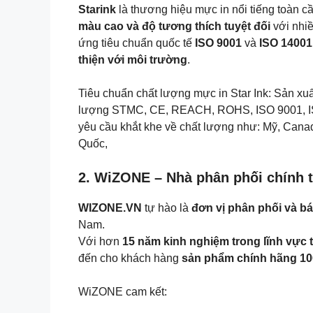
Starink
là thương hiệu mực in nổi tiếng toàn c
màu cao và độ tương thích tuyệt đối
với nhi
ứng tiêu chuẩn quốc tế
ISO 9001
và
ISO 14001
thiện với môi trường
.
Tiêu chuẩn chất lượng mực in Star Ink: Sản x
lượng STMC, CE, REACH, ROHS, ISO 9001, IS
yêu cầu khắt khe về chất lượng như: Mỹ, Cana
Quốc,
2. WiZONE – Nhà phân phối chính t
WIZONE.VN
tự hào là
đơn vị phân phối và bá
Nam.
Với hơn
15 năm kinh nghiệm trong lĩnh vực t
đến cho khách hàng
sản phẩm chính hãng 1
WiZONE cam kết: