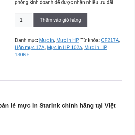
phòng kinh doanh để được nhận nhiều ưu đãi
Hộp
Thêm vào giỏ hàng
mực
Star
Ink
Danh mục:
Mực in
,
Mực in HP
Từ khóa:
CF217A
,
17A
Hộp mực 17A
,
Mực in HP 102a
,
Mực in HP
(CF217A
130NF
-
Dùng
cho
máy
HP
LaserJet
pro
n lẻ mực in StarInk chính hãng tại Việt
M102/
MFP
M130)
(Sao