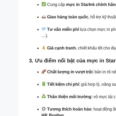
Cung cấp
mực in StarInk chính hã
Giao hàng toàn quốc
, hỗ trợ kỹ th
Tư vấn miễn phí
lựa chọn mực in ph
…).
Giá cạnh tranh
, chiết khấu tốt cho đạ
3. Ưu điểm nổi bật của mực in Star
Chất lượng in vượt trội
: bản in rõ n
Tiết kiệm chi phí
: giá hợp lý, năng su
Thân thiện môi trường
: vỏ mực tái 
Tương thích hoàn hảo
: hoạt động 
HP, Brother
, …