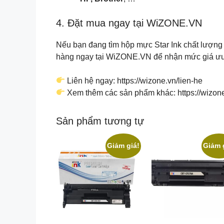
4. Đặt mua ngay tại WiZONE.VN
Nếu bạn đang tìm hộp mực Star Ink chất lượng 
hàng ngay tại WiZONE.VN để nhận mức giá ưu đ
Liên hệ ngay: https://wizone.vn/lien-he
Xem thêm các sản phẩm khác: https://wizon
Sản phẩm tương tự
Giảm giá!
Giảm 