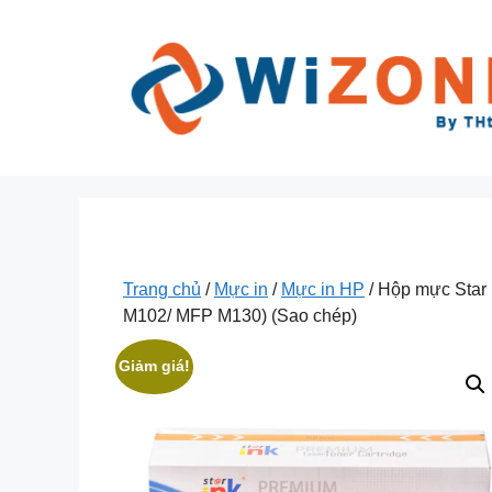
Chuyển
đến
nội
dung
Trang chủ
/
Mực in
/
Mực in HP
/ Hộp mực Star
M102/ MFP M130) (Sao chép)
Giảm giá!