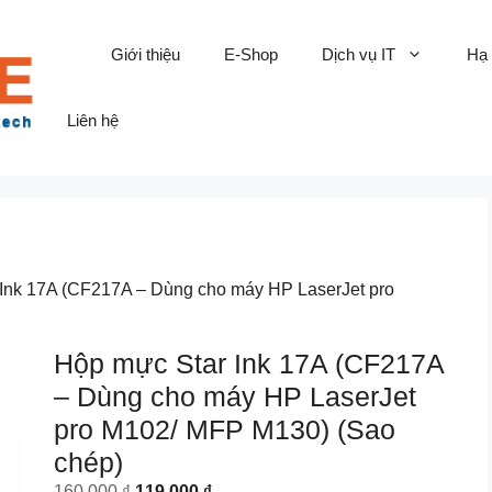
Giới thiệu
E-Shop
Dịch vụ IT
Hạ
Liên hệ
 Ink 17A (CF217A – Dùng cho máy HP LaserJet pro
Hộp mực Star Ink 17A (CF217A
– Dùng cho máy HP LaserJet
pro M102/ MFP M130) (Sao
chép)
Original
Current
160.000
₫
119.000
₫