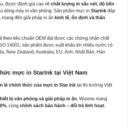
ầu, được đánh giá cao về
chất lượng in sắc nét, độ bền
chép)
ều dòng máy in văn phòng. Sản phẩm mực in
Starink
đáp
số
, mang đến giải pháp in ấn
kinh tế, ổn định và thân
lượng
uất theo tiêu chuẩn OEM đạt được các chứng nhận chất
O 14001, sản phẩm được xuất khẩu tới nhiều nước có
da, New Zealand, Australia, EU, Anh, Nhật Bản, Hàn
hức mực in StarInk tại Việt Nam
n lẻ chính thức của mực in Star ink
tại thị trường Việt
hiết bị văn phòng và giải pháp in ấn
, Wizone mang
00%
, cùng
chính sách bảo hành – đổi trả linh hoạt
.