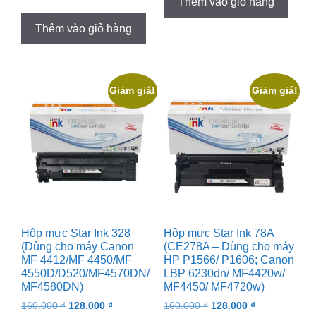
Thêm vào giỏ hàng
price
price
158.000 ₫.
119.000 ₫.
was:
is:
Thêm vào giỏ hàng
190.000 ₫.
159.000 ₫.
Giảm giá!
Giảm giá!
Hộp mực Star Ink 328
Hộp mực Star Ink 78A
(Dùng cho máy Canon
(CE278A – Dùng cho máy
MF 4412/MF 4450/MF
HP P1566/ P1606; Canon
4550D/D520/MF4570DN/
LBP 6230dn/ MF4420w/
MF4580DN)
MF4450/ MF4720w)
Original
Current
Original
Current
160.000
₫
128.000
₫
160.000
₫
128.000
₫