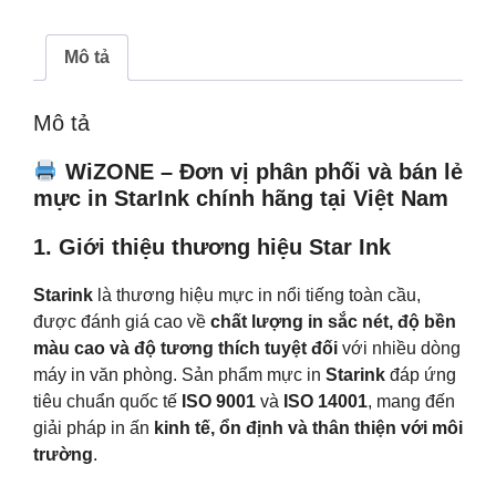
(CF276A
-
Dùng
Mô tả
cho
máy
Mô tả
HP
Pro
WiZONE – Đơn vị phân phối và bán lẻ
404;
mực in StarInk chính hãng tại Việt Nam
Canon
220/
1. Giới thiệu thương hiệu Star Ink
223dw/
Starink
là thương hiệu mực in nổi tiếng toàn cầu,
226/228/
được đánh giá cao về
chất lượng in sắc nét, độ bền
M428fdn,
màu cao và độ tương thích tuyệt đối
với nhiều dòng
MF440)
máy in văn phòng. Sản phẩm mực in
Starink
đáp ứng
số
tiêu chuẩn quốc tế
ISO 9001
và
ISO 14001
, mang đến
lượng
giải pháp in ấn
kinh tế, ổn định và thân thiện với môi
trường
.