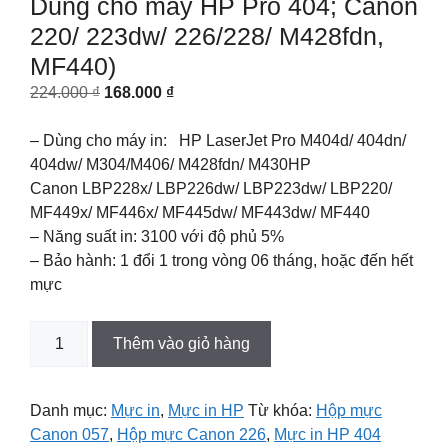
Dùng cho máy HP Pro 404; Canon
220/ 223dw/ 226/228/ M428fdn,
MF440)
Original
Current
224.000
₫
168.000
₫
price
price
was:
is:
– Dùng cho máy in: HP LaserJet Pro M404d/ 404dn/
224.000 ₫.
168.000 ₫.
404dw/ M304/M406/ M428fdn/ M430HP
Canon LBP228x/ LBP226dw/ LBP223dw/ LBP220/
MF449x/ MF446x/ MF445dw/ MF443dw/ MF440
– Năng suất in: 3100 với độ phủ 5%
– Bảo hành: 1 đổi 1 trong vòng 06 tháng, hoặc đến hết
mực
Hộp
Thêm vào giỏ hàng
mực
Star
Ink
Danh mục:
Mực in
,
Mực in HP
Từ khóa:
Hộp mực
76A
Canon 057
,
Hộp mực Canon 226
,
Mực in HP 404