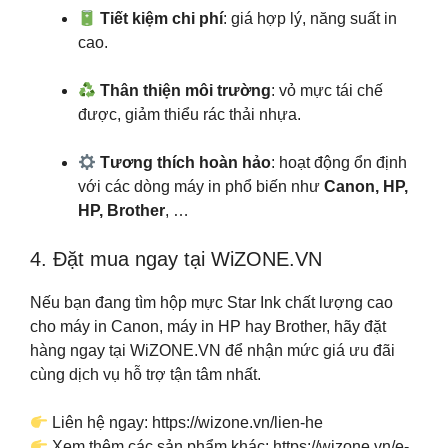
Tiết kiệm chi phí
: giá hợp lý, năng suất in
cao.
Thân thiện môi trường
: vỏ mực tái chế
được, giảm thiểu rác thải nhựa.
Tương thích hoàn hảo
: hoạt động ổn định
với các dòng máy in phổ biến như
Canon, HP,
HP, Brother
, …
4. Đặt mua ngay tại WiZONE.VN
Nếu bạn đang tìm hộp mực Star Ink chất lượng cao
cho máy in Canon, máy in HP hay Brother, hãy đặt
hàng ngay tại WiZONE.VN để nhận mức giá ưu đãi
cùng dịch vụ hỗ trợ tận tâm nhất.
Liên hệ ngay: https://wizone.vn/lien-he
Xem thêm các sản phẩm khác: https://wizone.vn/e-