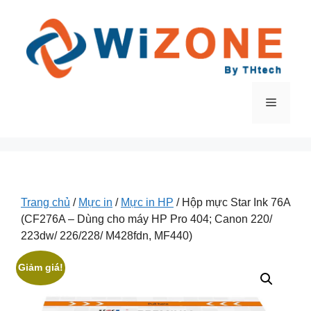
Chuyển
đến
nội
dung
Menu
Trang chủ
/
Mực in
/
Mực in HP
/ Hộp mực Star Ink 76A
(CF276A – Dùng cho máy HP Pro 404; Canon 220/
223dw/ 226/228/ M428fdn, MF440)
Giảm giá!