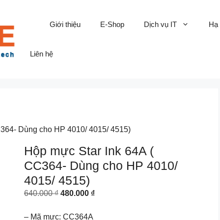
Giới thiệu
E-Shop
Dịch vụ IT
Hạ
Liên hệ
C364- Dùng cho HP 4010/ 4015/ 4515)
Hộp mực Star Ink 64A (
CC364- Dùng cho HP 4010/
4015/ 4515)
Original
Current
640.000
₫
480.000
₫
price
price
was:
is:
– Mã mực: CC364A