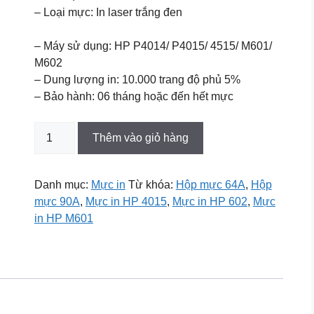
640.000 ₫.
480.000 ₫.
– Loại mực: In laser trắng đen
– Máy sử dụng: HP P4014/ P4015/ 4515/ M601/
M602
– Dung lượng in: 10.000 trang độ phủ 5%
– Bảo hành: 06 tháng hoặc đến hết mực
Hộp
Thêm vào giỏ hàng
mực
Star
Ink
Danh mục:
Mực in
Từ khóa:
Hộp mực 64A
,
Hộp
64A
mực 90A
,
Mực in HP 4015
,
Mực in HP 602
,
Mực
(
in HP M601
CC364-
Dùng
cho
HP
4010/