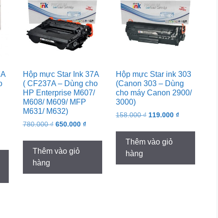
7A
Hộp mực Star Ink 37A
Hộp mực Star ink 303
o
( CF237A – Dùng cho
(Canon 303 – Dùng
HP Enterprise M607/
cho máy Canon 2900/
M608/ M609/ MFP
3000)
M631/ M632)
Original
Current
158.000
₫
119.000
₫
Original
Current
780.000
₫
650.000
₫
price
price
rrent
price
price
was:
is:
Thêm vào giỏ
ice
was:
is:
158.000 ₫.
119.000 ₫.
Thêm vào giỏ
hàng
780.000 ₫.
650.000 ₫.
hàng
0.000 ₫.