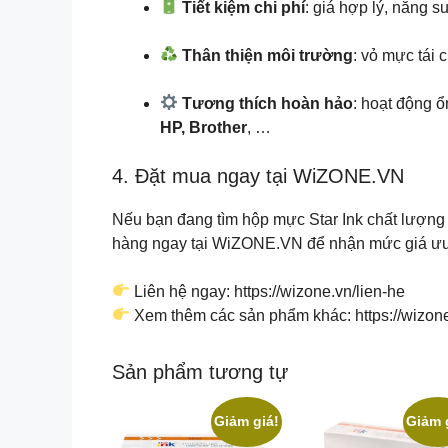
Tiết kiệm chi phí
: giá hợp lý, năng su
Thân thiện môi trường
: vỏ mực tái 
Tương thích hoàn hảo
: hoạt động 
HP, Brother
, …
4. Đặt mua ngay tại WiZONE.VN
Nếu bạn đang tìm hộp mực Star Ink chất lượng 
hàng ngay tại WiZONE.VN để nhận mức giá ưu đ
Liên hệ ngay: https://wizone.vn/lien-he
Xem thêm các sản phẩm khác: https://wizon
Sản phẩm tương tự
Giảm giá!
Giảm 