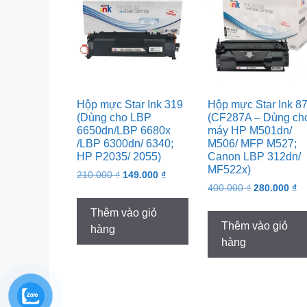
Hộp mực Star Ink 319
Hộp mực Star Ink 8
(Dùng cho LBP
(CF287A – Dùng ch
6650dn/LBP 6680x
máy HP M501dn/
/LBP 6300dn/ 6340;
M506/ MFP M527;
HP P2035/ 2055)
Canon LBP 312dn/
MF522x)
Original
Current
210.000
₫
149.000
₫
Original
Cu
price
price
400.000
₫
280.000
₫
price
pr
was:
is:
Thêm vào giỏ
was:
is:
210.000 ₫.
149.000 ₫.
Thêm vào giỏ
hàng
400.000 ₫.
28
hàng