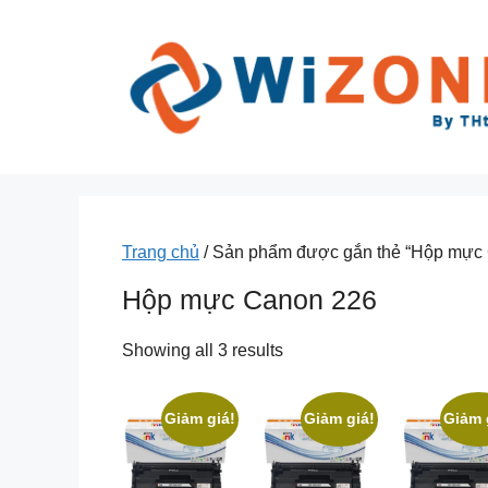
Chuyển
đến
nội
dung
Trang chủ
/ Sản phẩm được gắn thẻ “Hộp mực
Hộp mực Canon 226
Showing all 3 results
Giảm giá!
Giảm giá!
Giảm 