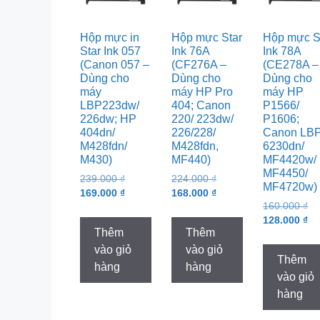
Hộp mực in
Hộp mực Star
Hộp mực S
Star Ink 057
Ink 76A
Ink 78A
(Canon 057 –
(CF276A –
(CE278A –
Dùng cho
Dùng cho
Dùng cho
máy
máy HP Pro
máy HP
LBP223dw/
404; Canon
P1566/
226dw; HP
220/ 223dw/
P1606;
404dn/
226/228/
Canon LB
M428fdn/
M428fdn,
6230dn/
M430)
MF440)
MF4420w/
MF4450/
Original
Original
239.000
₫
224.000
₫
MF4720w)
price
Current
price
Current
169.000
₫
168.000
₫
Or
160.000
₫
was:
price
was:
price
pr
Cu
128.000
₫
239.000 ₫.
is:
224.000 ₫.
is:
Thêm
Thêm
wa
pr
169.000 ₫.
168.000 ₫.
16
is:
vào giỏ
vào giỏ
Thêm
12
hàng
hàng
vào giỏ
hàng