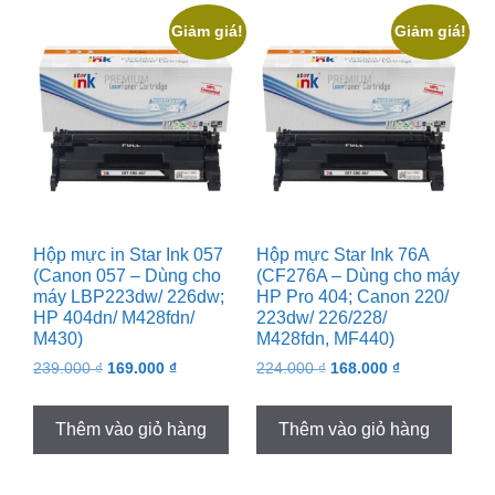
Giảm giá!
Giảm giá!
Hộp mực in Star Ink 057
Hộp mực Star Ink 76A
(Canon 057 – Dùng cho
(CF276A – Dùng cho máy
máy LBP223dw/ 226dw;
HP Pro 404; Canon 220/
HP 404dn/ M428fdn/
223dw/ 226/228/
M430)
M428fdn, MF440)
Original
Current
Original
Current
239.000
₫
169.000
₫
224.000
₫
168.000
₫
price
price
price
price
was:
is:
was:
is:
Thêm vào giỏ hàng
Thêm vào giỏ hàng
239.000 ₫.
169.000 ₫.
224.000 ₫.
168.000 ₫.