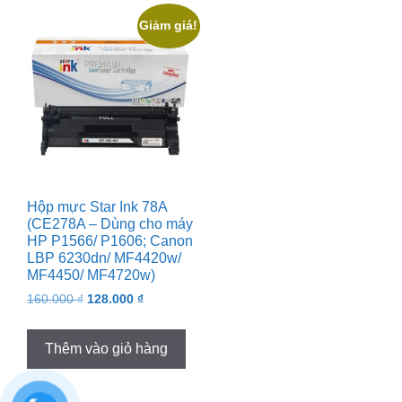
Giảm giá!
Hộp mực Star Ink 78A
(CE278A – Dùng cho máy
HP P1566/ P1606; Canon
LBP 6230dn/ MF4420w/
MF4450/ MF4720w)
Original
Current
160.000
₫
128.000
₫
price
price
was:
is:
Thêm vào giỏ hàng
160.000 ₫.
128.000 ₫.