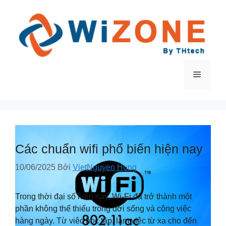
Chuyển
đến
nội
dung
Menu
Các chuẩn wifi phổ biến hiện nay
10/06/2025
Bởi
VietNguyen Hung
Trong thời đại số hiện nay, Wi-Fi đã trở thành một
phần không thể thiếu trong đời sống và công việc
hàng ngày. Từ việc học tập, làm việc từ xa cho đến