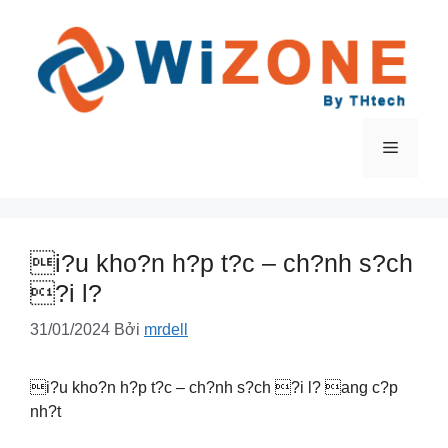
Chuyển
đến
nội
dung
Menu
i?u kho?n h?p t?c – ch?nh s?ch
?i l?
31/01/2024
Bởi
mrdell
i?u kho?n h?p t?c – ch?nh s?ch ?i l? ang c?p
nh?t