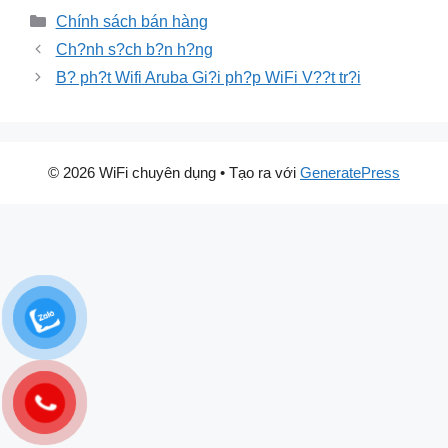
Danh
Chính sách bán hàng
mục
Ch?nh s?ch b?n h?ng
B? ph?t Wifi Aruba Gi?i ph?p WiFi V??t tr?i
© 2026 WiFi chuyên dụng
• Tạo ra với
GeneratePress