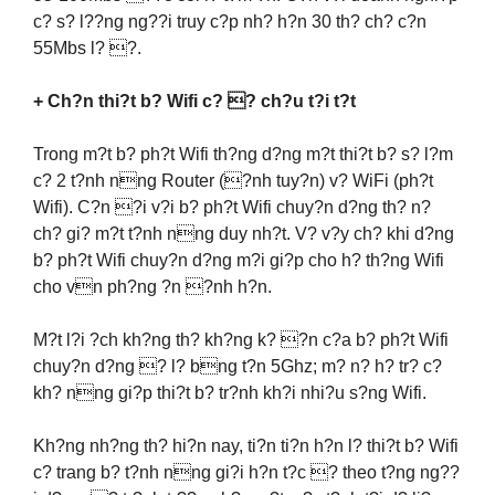
c? s? l??ng ng??i truy c?p nh? h?n 30 th? ch? c?n
55Mbs l? ?.
+ Ch?n thi?t b? Wifi c? ? ch?u t?i t?t
Trong m?t b? ph?t Wifi th?ng d?ng m?t thi?t b? s? l?m
c? 2 t?nh nng Router (?nh tuy?n) v? WiFi (ph?t
Wifi). C?n ?i v?i b? ph?t Wifi chuy?n d?ng th? n?
ch? gi? m?t t?nh nng duy nh?t. V? v?y ch? khi d?ng
b? ph?t Wifi chuy?n d?ng m?i gi?p cho h? th?ng Wifi
cho vn ph?ng ?n ?nh h?n.
M?t l?i ?ch kh?ng th? kh?ng k? ?n c?a b? ph?t Wifi
chuy?n d?ng ? l? bng t?n 5Ghz; m? n? h? tr? c?
kh? nng gi?p thi?t b? tr?nh kh?i nhi?u s?ng Wifi.
Kh?ng nh?ng th? hi?n nay, ti?n ti?n h?n l? thi?t b? Wifi
c? trang b? t?nh nng gi?i h?n t?c ? theo t?ng ng??