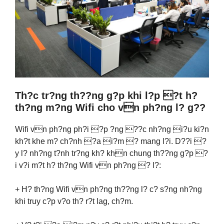
Th?c tr?ng th??ng g?p khi l?p ?t h?
th?ng m?ng Wifi cho vn ph?ng l? g??
Wifi vn ph?ng ph?i ?p ?ng ??c nh?ng i?u ki?n
kh?t khe m? ch?nh ?a i?m ? mang l?i. D??i ?
y l? nh?ng t?nh tr?ng kh? khn chung th??ng g?p ?
i v?i m?t h? th?ng Wifi vn ph?ng ? l?:
+ H? th?ng Wifi vn ph?ng th??ng l? c? s?ng nh?ng
khi truy c?p v?o th? r?t lag, ch?m.