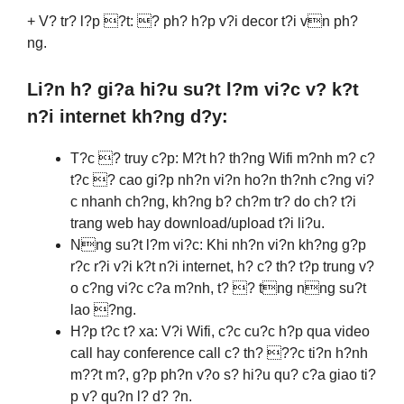
+ V? tr? l?p ?t: ? ph? h?p v?i decor t?i vn ph?
ng.
Li?n h? gi?a hi?u su?t l?m vi?c v? k?t
n?i internet kh?ng d?y:
T?c ? truy c?p: M?t h? th?ng Wifi m?nh m? c?
t?c ? cao gi?p nh?n vi?n ho?n th?nh c?ng vi?
c nhanh ch?ng, kh?ng b? ch?m tr? do ch? t?i
trang web hay download/upload t?i li?u.
Nng su?t l?m vi?c: Khi nh?n vi?n kh?ng g?p
r?c r?i v?i k?t n?i internet, h? c? th? t?p trung v?
o c?ng vi?c c?a m?nh, t? ? tng nng su?t
lao ?ng.
H?p t?c t? xa: V?i Wifi, c?c cu?c h?p qua video
call hay conference call c? th? ??c ti?n h?nh
m??t m?, g?p ph?n v?o s? hi?u qu? c?a giao ti?
p v? qu?n l? d? ?n.