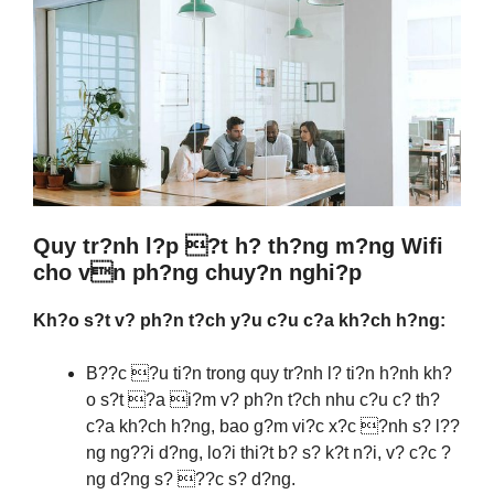
Quy tr?nh l?p ?t h? th?ng m?ng Wifi
cho vn ph?ng chuy?n nghi?p
Kh?o s?t v? ph?n t?ch y?u c?u c?a kh?ch h?ng:
B??c ?u ti?n trong quy tr?nh l? ti?n h?nh kh?
o s?t ?a i?m v? ph?n t?ch nhu c?u c? th?
c?a kh?ch h?ng, bao g?m vi?c x?c ?nh s? l??
ng ng??i d?ng, lo?i thi?t b? s? k?t n?i, v? c?c ?
ng d?ng s? ??c s? d?ng.