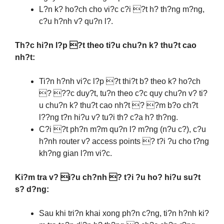
L?n k? ho?ch cho vi?c c?i ?t h? th?ng m?ng,
c?u h?nh v? qu?n l?.
Th?c hi?n l?p ?t theo ti?u chu?n k? thu?t cao
nh?t:
Ti?n h?nh vi?c l?p ?t thi?t b? theo k? ho?ch
? ??c duy?t, tu?n theo c?c quy chu?n v? ti?
u chu?n k? thu?t cao nh?t ? ?m b?o ch?t
l??ng t?n hi?u v? tu?i th? c?a h? th?ng.
C?i ?t ph?n m?m qu?n l? m?ng (n?u c?), c?u
h?nh router v? access points ? t?i ?u cho t?ng
kh?ng gian l?m vi?c.
Ki?m tra v? i?u ch?nh ? t?i ?u ho? hi?u su?t
s? d?ng:
Sau khi tri?n khai xong ph?n c?ng, ti?n h?nh ki?