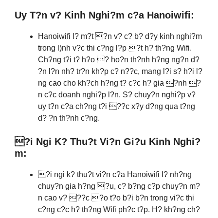
Uy T?n v? Kinh Nghi?m c?a Hanoiwifi:
Hanoiwifi l? m?t ?n v? c? b? d?y kinh nghi?m
trong l)nh v?c thi c?ng l?p ?t h? th?ng Wifi.
Ch?ng t?i t? h?o ? ho?n th?nh h?ng ng?n d?
?n l?n nh? tr?n kh?p c? n??c, mang l?i s? h?i l?
ng cao cho kh?ch h?ng t? c?c h? gia ?nh ?
n c?c doanh nghi?p l?n. S? chuy?n nghi?p v?
uy t?n c?a ch?ng t?i ??c x?y d?ng qua t?ng
d? ?n th?nh c?ng.
?i Ngi K? Thu?t Vi?n Gi?u Kinh Nghi?
m:
?i ngi k? thu?t vi?n c?a Hanoiwifi l? nh?ng
chuy?n gia h?ng ?u, c? b?ng c?p chuy?n m?
n cao v? ??c ?o t?o b?i b?n trong vi?c thi
c?ng c?c h? th?ng Wifi ph?c t?p. H? kh?ng ch?