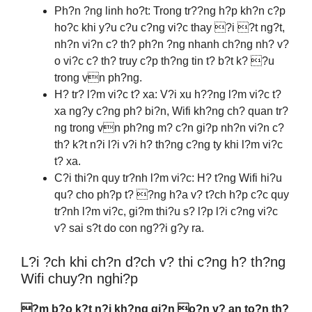
Ph?n ?ng linh ho?t: Trong tr??ng h?p kh?n c?p
ho?c khi y?u c?u c?ng vi?c thay ?i ?t ng?t,
nh?n vi?n c? th? ph?n ?ng nhanh ch?ng nh? v?
o vi?c c? th? truy c?p th?ng tin t? b?t k? ?u
trong vn ph?ng.
H? tr? l?m vi?c t? xa: V?i xu h??ng l?m vi?c t?
xa ng?y c?ng ph? bi?n, Wifi kh?ng ch? quan tr?
ng trong vn ph?ng m? c?n gi?p nh?n vi?n c?
th? k?t n?i l?i v?i h? th?ng c?ng ty khi l?m vi?c
t? xa.
C?i thi?n quy tr?nh l?m vi?c: H? t?ng Wifi hi?u
qu? cho ph?p t? ?ng h?a v? t?ch h?p c?c quy
tr?nh l?m vi?c, gi?m thi?u s? l?p l?i c?ng vi?c
v? sai s?t do con ng??i g?y ra.
L?i ?ch khi ch?n d?ch v? thi c?ng h? th?ng
Wifi chuy?n nghi?p
?m b?o k?t n?i kh?ng gi?n o?n v? an to?n th?