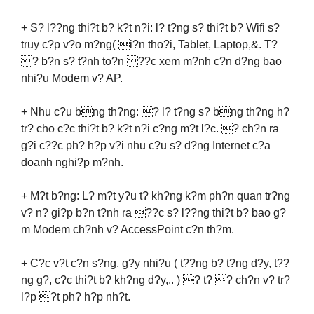
+ S? l??ng thi?t b? k?t n?i: l? t?ng s? thi?t b? Wifi s?
truy c?p v?o m?ng( i?n tho?i, Tablet, Laptop,&. T?
? b?n s? t?nh to?n ??c xem m?nh c?n d?ng bao
nhi?u Modem v? AP.
+ Nhu c?u bng th?ng: ? l? t?ng s? bng th?ng h?
tr? cho c?c thi?t b? k?t n?i c?ng m?t l?c. ? ch?n ra
g?i c??c ph? h?p v?i nhu c?u s? d?ng Internet c?a
doanh nghi?p m?nh.
+ M?t b?ng: L? m?t y?u t? kh?ng k?m ph?n quan tr?ng
v? n? gi?p b?n t?nh ra ??c s? l??ng thi?t b? bao g?
m Modem ch?nh v? AccessPoint c?n th?m.
+ C?c v?t c?n s?ng, g?y nhi?u ( t??ng b? t?ng d?y, t??
ng g?, c?c thi?t b? kh?ng d?y,.. ) ? t? ? ch?n v? tr?
l?p ?t ph? h?p nh?t.