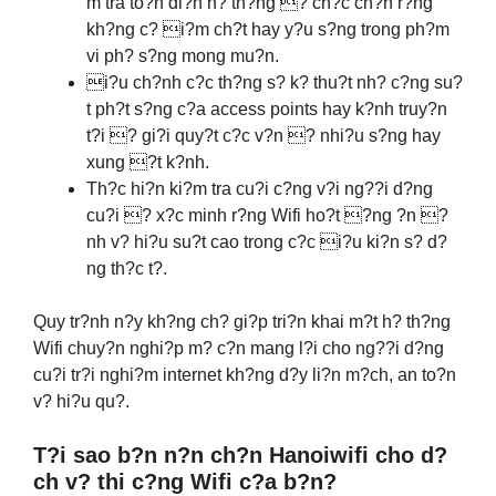
m tra to?n di?n h? th?ng ? ch?c ch?n r?ng
kh?ng c? i?m ch?t hay y?u s?ng trong ph?m
vi ph? s?ng mong mu?n.
i?u ch?nh c?c th?ng s? k? thu?t nh? c?ng su?
t ph?t s?ng c?a access points hay k?nh truy?n
t?i ? gi?i quy?t c?c v?n ? nhi?u s?ng hay
xung ?t k?nh.
Th?c hi?n ki?m tra cu?i c?ng v?i ng??i d?ng
cu?i ? x?c minh r?ng Wifi ho?t ?ng ?n ?
nh v? hi?u su?t cao trong c?c i?u ki?n s? d?
ng th?c t?.
Quy tr?nh n?y kh?ng ch? gi?p tri?n khai m?t h? th?ng
Wifi chuy?n nghi?p m? c?n mang l?i cho ng??i d?ng
cu?i tr?i nghi?m internet kh?ng d?y li?n m?ch, an to?n
v? hi?u qu?.
T?i sao b?n n?n ch?n Hanoiwifi cho d?
ch v? thi c?ng Wifi c?a b?n?