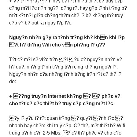
+ V? t?i ?a i?m n?y c? r?t nhi?u thi?t b? truy c?p
c?ng m?t l?c n?n ng??i d?ng r?t hay g?p t?nh tr?ng b?
m?t k?t n?i gi?a ch?ng th?m ch? l? b? kh?ng th? truy
c?p v? b? out ra ngay l?p t?c.
Nguy?n nh?n g?y ra t?nh tr?ng kh? khn khi l?p
?t h? th?ng Wifi cho vn ph?ng l? g??
T?t c? m?i s? vi?c tr?n ?i ?u c? nguy?n nh?n v?
h? qu?, nh?ng t?nh tr?ng tr?n cing kh?ng ngo?i l?.
Nguy?n nh?n c?a nh?ng t?nh tr?ng tr?n r?t c? th? l?
do:
+ ??ng truy?n Internet kh?ng ? ? ph?c v?
cho t?t c? c?c thi?t b? truy c?p c?ng m?t l?c
?y l? y?u t? r?t quan tr?ng ? quy?t ?nh t?c ?
nhanh hay ch?m khi truy c?p. C? th?, m?t thi?t b? Wifi
trung b?nh c?n 2-5 Mbs; ? c? th? ph?c v? cho c?c