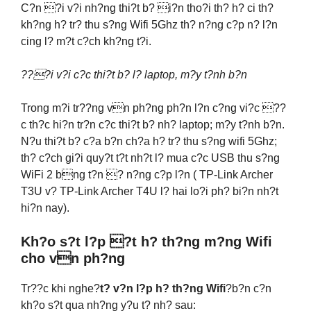
C?n ?i v?i nh?ng thi?t b? i?n tho?i th? h? ci th?
kh?ng h? tr? thu s?ng Wifi 5Ghz th? n?ng c?p n? l?n
cing l? m?t c?ch kh?ng t?i.
???i v?i c?c thi?t b? l? laptop, m?y t?nh b?n
Trong m?i tr??ng vn ph?ng ph?n l?n c?ng vi?c ??
c th?c hi?n tr?n c?c thi?t b? nh? laptop; m?y t?nh b?n.
N?u thi?t b? c?a b?n ch?a h? tr? thu s?ng wifi 5Ghz;
th? c?ch gi?i quy?t t?t nh?t l? mua c?c USB thu s?ng
WiFi 2 bng t?n ? n?ng c?p l?n ( TP-Link Archer
T3U v? TP-Link Archer T4U l? hai lo?i ph? bi?n nh?t
hi?n nay).
Kh?o s?t l?p ?t h? th?ng m?ng Wifi
cho vn ph?ng
Tr??c khi nghe?
t? v?n l?p h? th?ng Wifi
?b?n c?n
kh?o s?t qua nh?ng y?u t? nh? sau: