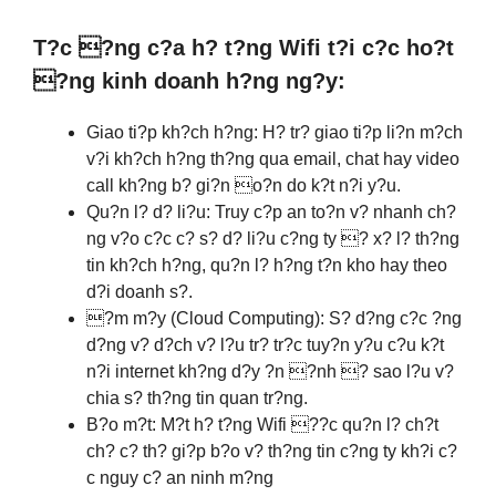
T?c ?ng c?a h? t?ng Wifi t?i c?c ho?t
?ng kinh doanh h?ng ng?y:
Giao ti?p kh?ch h?ng: H? tr? giao ti?p li?n m?ch
v?i kh?ch h?ng th?ng qua email, chat hay video
call kh?ng b? gi?n o?n do k?t n?i y?u.
Qu?n l? d? li?u: Truy c?p an to?n v? nhanh ch?
ng v?o c?c c? s? d? li?u c?ng ty ? x? l? th?ng
tin kh?ch h?ng, qu?n l? h?ng t?n kho hay theo
d?i doanh s?.
?m m?y (Cloud Computing): S? d?ng c?c ?ng
d?ng v? d?ch v? l?u tr? tr?c tuy?n y?u c?u k?t
n?i internet kh?ng d?y ?n ?nh ? sao l?u v?
chia s? th?ng tin quan tr?ng.
B?o m?t: M?t h? t?ng Wifi ??c qu?n l? ch?t
ch? c? th? gi?p b?o v? th?ng tin c?ng ty kh?i c?
c nguy c? an ninh m?ng