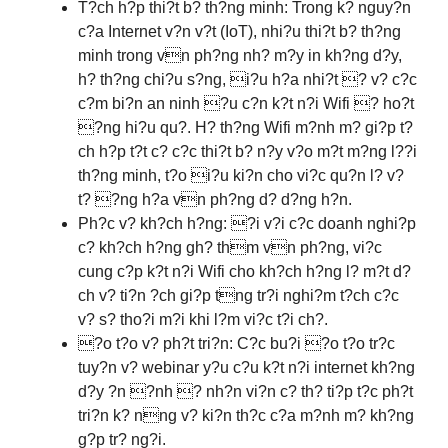
T?ch h?p thi?t b? th?ng minh: Trong k? nguy?n
c?a Internet v?n v?t (IoT), nhi?u thi?t b? th?ng
minh trong vn ph?ng nh? m?y in kh?ng d?y,
h? th?ng chi?u s?ng, i?u h?a nhi?t ? v? c?c
c?m bi?n an ninh ?u c?n k?t n?i Wifi ? ho?t
?ng hi?u qu?. H? th?ng Wifi m?nh m? gi?p t?
ch h?p t?t c? c?c thi?t b? n?y v?o m?t m?ng l??i
th?ng minh, t?o i?u ki?n cho vi?c qu?n l? v?
t? ?ng h?a vn ph?ng d? d?ng h?n.
Ph?c v? kh?ch h?ng: ?i v?i c?c doanh nghi?p
c? kh?ch h?ng gh? thm vn ph?ng, vi?c
cung c?p k?t n?i Wifi cho kh?ch h?ng l? m?t d?
ch v? ti?n ?ch gi?p tng tr?i nghi?m t?ch c?c
v? s? tho?i m?i khi l?m vi?c t?i ch?.
?o t?o v? ph?t tri?n: C?c bu?i ?o t?o tr?c
tuy?n v? webinar y?u c?u k?t n?i internet kh?ng
d?y ?n ?nh ? nh?n vi?n c? th? ti?p t?c ph?t
tri?n k? nng v? ki?n th?c c?a m?nh m? kh?ng
g?p tr? ng?i.