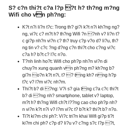
S? c?n thi?t c?a l?p ?t h? th?ng m?ng
Wifi cho vn ph?ng:
K?t n?i li?n t?c: Trong th? gi?i k?t n?i kh?ng ng?
ng, vi?c c? m?t h? th?ng Wifi ?n ?nh v? li?n t?
c gi?p nh?n vi?n c? th? truy c?p v?o d? li?u, th?
ng tin v? c?c ?ng d?ng c?n thi?t cho c?ng vi?c
c?a h? b?t c? l?c n?o.
T?nh linh ho?t: Wifi cho ph?p nh?n vi?n di
chuy?n xung quanh vn ph?ng m? kh?ng b?
gi?n o?n k?t n?i, t? ? tng kh? nng h?p
t?c v? l?m vi?c nh?m.
Thi?t b? di ?ng: V?i s? gia tng c?a c?c thi?t
b? di ?ng nh? smartphone, tablet v? laptop,
m?t h? th?ng Wifi ch?t l??ng cao cho ph?p nh?
n vi?n k?t n?i v? l?m vi?c t? b?t k? thi?t b? n?o.
Ti?t ki?m chi ph?: Vi?c tri?n khai Wifi gi?p ti?t
ki?m chi ph? c?p d? li?u v? c?ng s?c l?p ?t,