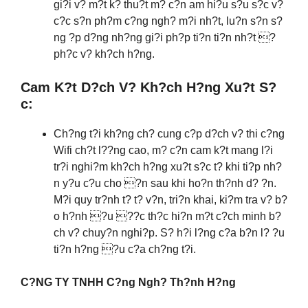
gi?i v? m?t k? thu?t m? c?n am hi?u s?u s?c v?
c?c s?n ph?m c?ng ngh? m?i nh?t, lu?n s?n s?
ng ?p d?ng nh?ng gi?i ph?p ti?n ti?n nh?t ?
ph?c v? kh?ch h?ng.
Cam K?t D?ch V? Kh?ch H?ng Xu?t S?
c:
Ch?ng t?i kh?ng ch? cung c?p d?ch v? thi c?ng
Wifi ch?t l??ng cao, m? c?n cam k?t mang l?i
tr?i nghi?m kh?ch h?ng xu?t s?c t? khi ti?p nh?
n y?u c?u cho ?n sau khi ho?n th?nh d? ?n.
M?i quy tr?nh t? t? v?n, tri?n khai, ki?m tra v? b?
o h?nh ?u ??c th?c hi?n m?t c?ch minh b?
ch v? chuy?n nghi?p. S? h?i l?ng c?a b?n l? ?u
ti?n h?ng ?u c?a ch?ng t?i.
C?NG TY TNHH C?ng Ngh? Th?nh H?ng