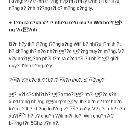
i d?ng; ? tr?nh tr??ng h?p m?t m?y t?nh t?i d? li?u
n?ng s? ?nh h??ng t?i c? m?ng c?ng ty.
+ T?m ra c?ch x? l? nhi?u n?u mu?n Wifi ho?t ?
ng ?n ?nh
B?n h?y th? t??ng t??ng s?ng Wifi b? nhi?u l?m thi?t
b? ch?ng th? n?o nh?n ??c ??ng truy?n m?ng. V?
v?y nh?t ?nh ph?i t?m ra c?ch t?i ?u nh?t ? gi?i
quy?t t?nh tr?ng n?y:
??i v?i c?c thi?t b? l? i?n tho?i di ?ng?
?i v?i c?c thi?t b? i?n tho?i ?i m?i ??c s?n
xu?t trong nh?ng nm g?n ?y; th? b?n c? th? ho?n
to?n c? th? kh?ng lo l?ng v? i?u n?y. V? c?c nh? s?n
xu?t ? h? tr? chu?n Wifi m?i; lo?i Wifi chu?n AC
bng t?n 5Ghz tr?n n?.