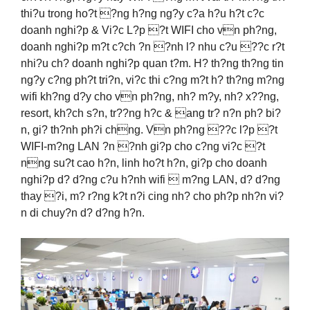
thi?u trong ho?t ?ng h?ng ng?y c?a h?u h?t c?c
doanh nghi?p & Vi?c L?p ?t WIFI cho vn ph?ng,
doanh nghi?p m?t c?ch ?n ?nh l? nhu c?u ??c r?t
nhi?u ch? doanh nghi?p quan t?m. H? th?ng th?ng tin
ng?y c?ng ph?t tri?n, vi?c thi c?ng m?t h? th?ng m?ng
wifi kh?ng d?y cho vn ph?ng, nh? m?y, nh? x??ng,
resort, kh?ch s?n, tr??ng h?c & ang tr? n?n ph? bi?
n, gi? th?nh ph?i chng. Vn ph?ng ??c l?p ?t
WIFI-m?ng LAN ?n ?nh gi?p cho c?ng vi?c ?t
nng su?t cao h?n, linh ho?t h?n, gi?p cho doanh
nghi?p d? d?ng c?u h?nh wifi  m?ng LAN, d? d?ng
thay ?i, m? r?ng k?t n?i cing nh? cho ph?p nh?n vi?
n di chuy?n d? d?ng h?n.