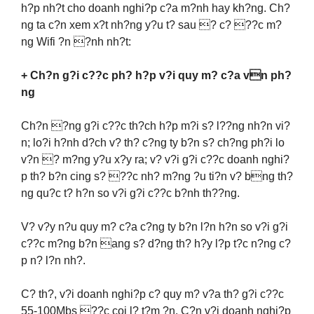
h?p nh?t cho doanh nghi?p c?a m?nh hay kh?ng. Ch?
ng ta c?n xem x?t nh?ng y?u t? sau ? c? ??c m?
ng Wifi ?n ?nh nh?t:
+ Ch?n g?i c??c ph? h?p v?i quy m? c?a vn ph?
ng
Ch?n ?ng g?i c??c th?ch h?p m?i s? l??ng nh?n vi?
n; lo?i h?nh d?ch v? th? c?ng ty b?n s? ch?ng ph?i lo
v?n ? m?ng y?u x?y ra; v? v?i g?i c??c doanh nghi?
p th? b?n cing s? ??c nh? m?ng ?u ti?n v? bng th?
ng qu?c t? h?n so v?i g?i c??c b?nh th??ng.
V? v?y n?u quy m? c?a c?ng ty b?n l?n h?n so v?i g?i
c??c m?ng b?n ang s? d?ng th? h?y l?p t?c n?ng c?
p n? l?n nh?.
C? th?, v?i doanh nghi?p c? quy m? v?a th? g?i c??c
55-100Mbs ??c coi l? t?m ?n. C?n v?i doanh nghi?p