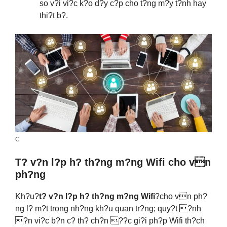
so v?i vi?c k?o d?y c?p cho t?ng m?y t?nh hay
thi?t b?.
C
T? v?n l?p h? th?ng m?ng Wifi cho vn
ph?ng
Kh?u?
t? v?n l?p h? th?ng m?ng Wifi
?cho vn ph?
ng l? m?t trong nh?ng kh?u quan tr?ng; quy?t ?nh
?n vi?c b?n c? th? ch?n ??c gi?i ph?p Wifi th?ch