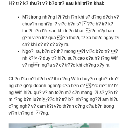
H? tr? k? thu?t v? b?o tr? sau khi tri?n khai:
M?t trong nh?ng l?i ?ch l?n khi s? d?ng d?ch v?
chuy?n nghi?p l? vi?c b?n s? ??c h? tr? k?
thu?t li?n t?c sau khi tri?n khai. i?u n?y bao
g?m vi?n tr? qua i?n tho?i, t? xa ho?c ngay t?i
ch? khi c? s? c? x?y ra.
Ngo?i ra, b?n c? th? mong ?i vi?c b?o tr? ?
nh k? ? duy tr? hi?u su?t cao c?a h? t?ng Wifi
v? ngn ng?a s? c? tr??c khi ch?ng x?y ra.
Ch?n l?a m?t d?ch v? thi c?ng Wifi chuy?n nghi?p kh?
ng ch? gi?p doanh nghi?p c?a b?n c? ??c m?t h? t?
ng Wifi hi?u qu? v? an to?n m? c?n mang l?i s? y?n t?
m r?ng b?n lu?n ??c h? tr? b?i nh?ng ng??i am hi?u
c?ng ngh? v? cam k?t v?o th?nh c?ng c?a b?n trong
vi?n th?ng di ?ng.