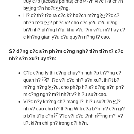
truy c?p (access points) cho ?n vi?c l?a ch?n
bng t?n ho?t ?ng.
H? c? th? t?o ra c?c k? ho?ch m?ng ??c c?
nh?n h?a ? ph?c v? cho c?c y?u c?u ri?ng
bi?t nh? ph?ng h?p, khu v?c l?m vi?c m? hay c?
c kh?ng gian y?u c?u quy?n ri?ng t? cao.
S? d?ng c?c s?n ph?m c?ng ngh? ti?n ti?n t? c?c
nh? s?n xu?t uy t?n:
C?c c?ng ty thi c?ng chuy?n nghi?p th??ng c?
quan h? ?i t?c v?i c?c nh? s?n xu?t thi?t b?
m?ng h?ng ?u, cho ph?p h? s? d?ng s?n ph?
m c?ng ngh? m?i nh?t v? hi?u su?t cao.
Vi?c n?y kh?ng ch? mang l?i hi?u su?t ?n ?
nh v? cao cho h? th?ng Wifi c?a b?n m? c?n gi?
p b?n ti?p c?n ??c v?i c?c t?nh nng m?i v?
ti?t ki?m chi ph? trong d?i h?n.