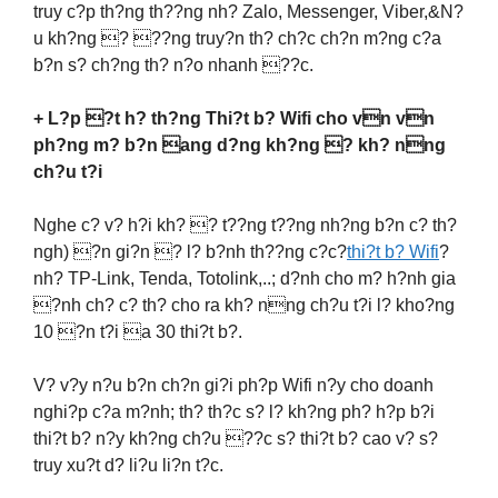
truy c?p th?ng th??ng nh? Zalo, Messenger, Viber,&N?
u kh?ng ? ??ng truy?n th? ch?c ch?n m?ng c?a
b?n s? ch?ng th? n?o nhanh ??c.
+ L?p ?t h? th?ng Thi?t b? Wifi cho vn vn
ph?ng m? b?n ang d?ng kh?ng ? kh? nng
ch?u t?i
Nghe c? v? h?i kh? ? t??ng t??ng nh?ng b?n c? th?
ngh) ?n gi?n ? l? b?nh th??ng c?c?
thi?t b? Wifi
?
nh? TP-Link, Tenda, Totolink,..; d?nh cho m? h?nh gia
?nh ch? c? th? cho ra kh? nng ch?u t?i l? kho?ng
10 ?n t?i a 30 thi?t b?.
V? v?y n?u b?n ch?n gi?i ph?p Wifi n?y cho doanh
nghi?p c?a m?nh; th? th?c s? l? kh?ng ph? h?p b?i
thi?t b? n?y kh?ng ch?u ??c s? thi?t b? cao v? s?
truy xu?t d? li?u li?n t?c.