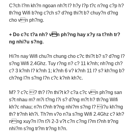
C?ch l?m kh?n ngoan nh?t l? h?y l?p t?c n?ng c?p h?
th?ng Wifi b?ng c?ch s? d?ng thi?t b? chuy?n d?ng
cho vn ph?ng.
+ Do c?c t?a nh? vn ph?ng hay x?y ra t?nh tr?
ng nhi?u s?ng.
Hi?n nay Wifi chu?n chung cho c?c thi?t b? s? d?ng l?
s?ng Wifi 2.4Ghz. Tuy r?ng n? c? 11 k?nh; nh?ng ch?
c? 3 k?nh l? k?nh 1; k?nh 6 v? k?nh 11 l? s? kh?ng b?
ch?ng l?n s?ng l?n c?c k?nh kh?c.
M? ? c?c ? th? l?n thi?t k? c?a c?c vn ph?ng san
s?t nhau m? m?i t?ng l?i s? d?ng m?t h? th?ng Wifi
kh?c nhau; n?n t?nh tr?ng nhi?m s?ng l? i?u kh?ng
th? tr?nh kh?i. Th?m v?o n?a s?ng Wifi 2.4Ghz c? kh?
nng xuy?n l?n t?i 2-3 v?t c?n c?ng l?m t?nh tr?ng
nhi?m s?ng tr?m tr?ng h?n.