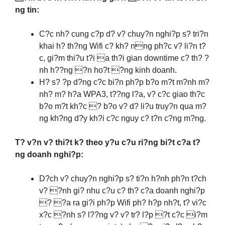
ng tin:
C?c nh? cung c?p d? v? chuy?n nghi?p s? tri?n
khai h? th?ng Wifi c? kh? nng ph?c v? li?n t?
c, gi?m thi?u t?i a th?i gian downtime c? th? ?
nh h??ng ?n ho?t ?ng kinh doanh.
H? s? ?p d?ng c?c bi?n ph?p b?o m?t m?nh m?
nh? m? h?a WPA3, t??ng l?a, v? c?c giao th?c
b?o m?t kh?c ? b?o v? d? li?u truy?n qua m?
ng kh?ng d?y kh?i c?c nguy c? t?n c?ng m?ng.
T? v?n v? thi?t k? theo y?u c?u ri?ng bi?t c?a t?
ng doanh nghi?p:
D?ch v? chuy?n nghi?p s? ti?n h?nh ph?n t?ch
v? ?nh gi? nhu c?u c? th? c?a doanh nghi?p
? ?a ra gi?i ph?p Wifi ph? h?p nh?t, t? vi?c
x?c ?nh s? l??ng v? v? tr? l?p ?t c?c i?m