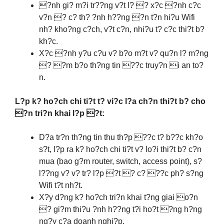
?nh gi? m?i tr??ng v?t l? ? x?c ?nh c?c
v?n ? c? th? ?nh h??ng ?n t?n hi?u Wifi
nh? kho?ng c?ch, v?t c?n, nhi?u t? c?c thi?t b?
kh?c.
X?c ?nh y?u c?u v? b?o m?t v? qu?n l? m?ng
? ?m b?o th?ng tin ??c truy?n i an to?
n.
L?p k? ho?ch chi ti?t t? vi?c l?a ch?n thi?t b? cho
?n tri?n khai l?p ?t:
D?a tr?n th?ng tin thu th?p ??c t? b??c kh?o
s?t, l?p ra k? ho?ch chi ti?t v? lo?i thi?t b? c?n
mua (bao g?m router, switch, access point), s?
l??ng v? v? tr? l?p ?t ? c? ??c ph? s?ng
Wifi t?t nh?t.
X?y d?ng k? ho?ch tri?n khai t?ng giai o?n
? gi?m thi?u ?nh h??ng t?i ho?t ?ng h?ng
ng?y c?a doanh nghi?p.