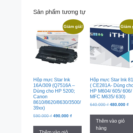
Sản phẩm tương tự
Giảm giá!
Giảm 
Hộp mực Star Ink
Hộp mực Star Ink 8
16A/309 (Q7516A –
( CE281A- Dùng ch
Dùng cho HP 5200;
HP M604/ 605/ 606/
Canon
MFC M635/ 630)
8610/8620/8630/3500/
Original
Cu
640.000
₫
480.000
₫
39xx)
price
pr
Original
Current
590.000
₫
490.000
₫
was:
is:
Thêm vào giỏ
price
price
640.000 ₫.
48
was:
is:
hàng
Thêm vào giỏ