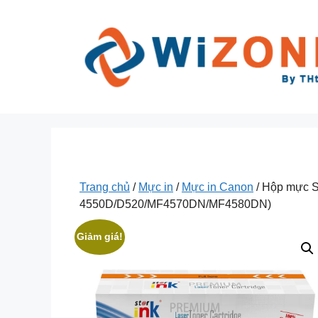
Chuyển
đến
nội
dung
Trang chủ
/
Mực in
/
Mực in Canon
/ Hộp mực S
4550D/D520/MF4570DN/MF4580DN)
Giảm giá!