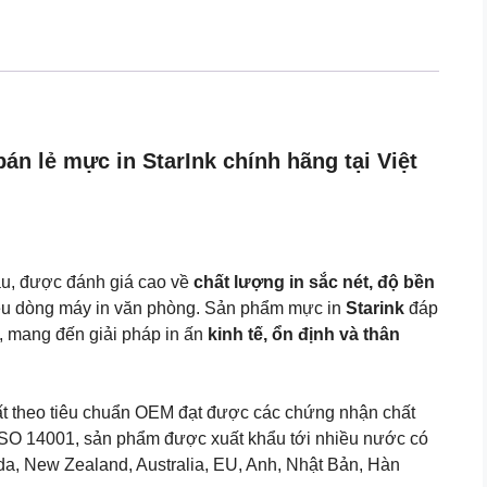
(Dùng
cho
máy
Canon
MF
4412/MF
n lẻ mực in StarInk chính hãng tại Việt
4450/MF
4550D/D520/MF4570DN/MF4580DN)
số
lượng
ầu, được đánh giá cao về
chất lượng in sắc nét, độ bền
ều dòng máy in văn phòng. Sản phẩm mực in
Starink
đáp
, mang đến giải pháp in ấn
kinh tế, ổn định và thân
uất theo tiêu chuẩn OEM đạt được các chứng nhận chất
O 14001, sản phẩm được xuất khẩu tới nhiều nước có
da, New Zealand, Australia, EU, Anh, Nhật Bản, Hàn