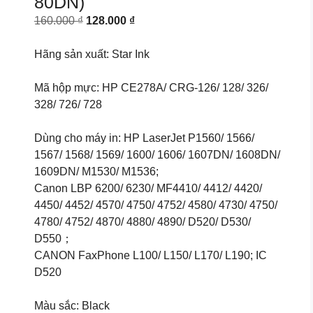
80DN)
Original
Current
160.000
₫
128.000
₫
price
price
was:
is:
Hãng sản xuất: Star Ink
160.000 ₫.
128.000 ₫.
Mã hộp mực: HP CE278A/ CRG-126/ 128/ 326/
328/ 726/ 728
Dùng cho máy in: HP LaserJet P1560/ 1566/
1567/ 1568/ 1569/ 1600/ 1606/ 1607DN/ 1608DN/
1609DN/ M1530/ M1536;
Canon LBP 6200/ 6230/ MF4410/ 4412/ 4420/
4450/ 4452/ 4570/ 4750/ 4752/ 4580/ 4730/ 4750/
4780/ 4752/ 4870/ 4880/ 4890/ D520/ D530/
D550；
CANON FaxPhone L100/ L150/ L170/ L190; IC
D520
Màu sắc: Black