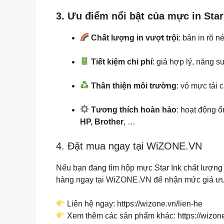
3. Ưu điểm nổi bật của mực in Star
Chất lượng in vượt trội
: bản in rõ n
Tiết kiệm chi phí
: giá hợp lý, năng su
Thân thiện môi trường
: vỏ mực tái 
Tương thích hoàn hảo
: hoạt động 
HP, Brother
, …
4. Đặt mua ngay tại WiZONE.VN
Nếu bạn đang tìm hộp mực Star Ink chất lượng 
hàng ngay tại WiZONE.VN để nhận mức giá ưu đ
Liên hệ ngay: https://wizone.vn/lien-he
Xem thêm các sản phẩm khác: https://wizon