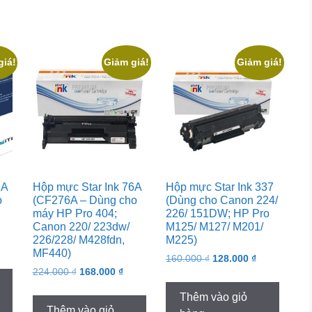
giá!
Giảm giá!
Giảm giá!
1A
Hộp mực Star Ink 76A
Hộp mực Star Ink 337
o
(CF276A – Dùng cho
(Dùng cho Canon 224/
máy HP Pro 404;
226/ 151DW; HP Pro
Canon 220/ 223dw/
M125/ M127/ M201/
226/228/ M428fdn,
M225)
rrent
MF440)
Original
Current
ice
160.000
₫
128.000
₫
Original
Current
224.000
₫
168.000
₫
price
price
price
price
was:
is:
0.000 ₫.
Thêm vào giỏ
was:
is:
160.000 ₫.
128.000 ₫.
Thêm vào giỏ