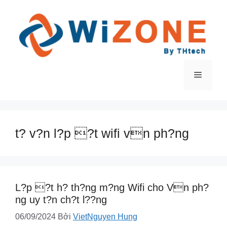
Chuyển
đến
nội
dung
Menu
t? v?n l?p ?t wifi vn ph?ng
L?p ?t h? th?ng m?ng Wifi cho Vn ph?
ng uy t?n ch?t l??ng
06/09/2024
Bởi
VietNguyen Hung