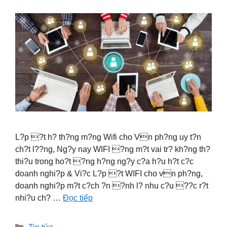
L?p ?t h? th?ng m?ng Wifi cho Vn ph?ng uy t?n
ch?t l??ng, Ng?y nay WIFI ?ng m?t vai tr? kh?ng th?
thi?u trong ho?t ?ng h?ng ng?y c?a h?u h?t c?c
doanh nghi?p & Vi?c L?p ?t WIFI cho vn ph?ng,
doanh nghi?p m?t c?ch ?n ?nh l? nhu c?u ??c r?t
nhi?u ch? …
Đọc tiếp
Danh