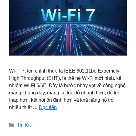
Wi-Fi 7, tên chính thức là IEEE 802.11be Extremely
High Throughput (EHT), là thế hệ Wi-Fi mới nhất, kế
nhiệm Wi-Fi 6/6E. Đây là bước nhảy vọt về công nghệ
mạng không dây, mang lại tốc độ nhanh hơn, độ trễ
thấp hơn, kết nối ổn định hơn và khả năng hỗ trợ
nhiều thiết …
Đọc tiếp
Danh
Tin tức
mục