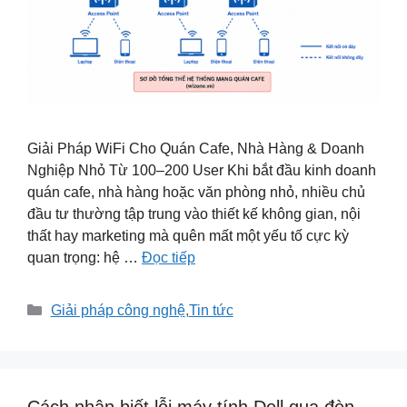
Giải Pháp WiFi Cho Quán Cafe, Nhà Hàng & Doanh
Nghiệp Nhỏ Từ 100–200 User Khi bắt đầu kinh doanh
quán cafe, nhà hàng hoặc văn phòng nhỏ, nhiều chủ
đầu tư thường tập trung vào thiết kế không gian, nội
thất hay marketing mà quên mất một yếu tố cực kỳ
quan trọng: hệ …
Đọc tiếp
Danh
Giải pháp công nghệ
,
Tin tức
mục
Cách nhận biết lỗi máy tính Dell qua đèn