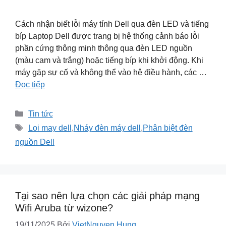
Cách nhận biết lỗi máy tính Dell qua đèn LED và tiếng
bíp Laptop Dell được trang bị hệ thống cảnh báo lỗi
phần cứng thông minh thông qua đèn LED nguồn
(màu cam và trắng) hoặc tiếng bíp khi khởi động. Khi
máy gặp sự cố và không thể vào hệ điều hành, các …
Đọc tiếp
Danh
Tin tức
mục
Thẻ
Loi may dell
,
Nháy đèn máy dell
,
Phân biệt đèn
nguồn Dell
Tại sao nên lựa chọn các giải pháp mạng
Wifi Aruba từ wizone?
19/11/2025
Bởi
VietNguyen Hung