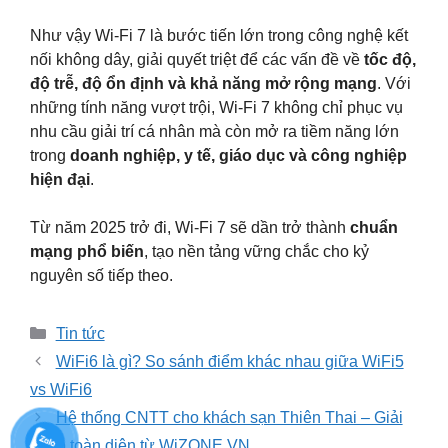
Như vậy Wi-Fi 7 là bước tiến lớn trong công nghệ kết
nối không dây, giải quyết triệt để các vấn đề về
tốc độ,
độ trễ, độ ổn định và khả năng mở rộng mạng
. Với
những tính năng vượt trội, Wi-Fi 7 không chỉ phục vụ
nhu cầu giải trí cá nhân mà còn mở ra tiềm năng lớn
trong
doanh nghiệp, y tế, giáo dục và công nghiệp
hiện đại
.
Từ năm 2025 trở đi, Wi-Fi 7 sẽ dần trở thành
chuẩn
mạng phổ biến
, tạo nền tảng vững chắc cho kỷ
nguyên số tiếp theo.
Danh
Tin tức
mục
WiFi6 là gì? So sánh điểm khác nhau giữa WiFi5
vs WiFi6
Hệ thống CNTT cho khách sạn Thiên Thai – Giải
pháp toàn diện từ WiZONE.VN