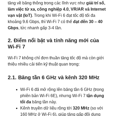
tăng về băng thông trong các lĩnh vực như
giải trí số,
làm việc từ xa, công nghiệp 4.0, VR/AR và Internet
vạn vật (IoT)
. Trong khi Wi-Fi 6 đạt tốc độ tối đa
khoảng 9.6 Gbps, thì Wi-Fi 7 có thể
đạt đến 30 – 40
Gbps
, tức nhanh gấp 3-4 lần.
2. Điểm nổi bật và tính năng mới của
Wi-Fi 7
Wi-Fi 7 không chỉ đơn thuần tăng tốc độ mà còn giới
thiệu nhiều cải tiến kỹ thuật quan trọng:
2.1. Băng tần 6 GHz và kênh 320 MHz
Wi-Fi 6 đã mở rộng lên băng tần 6 GHz (trong
phiên bản Wi-Fi 6E), nhưng Wi-Fi 7
tận dụng
tối đa
băng tần này.
Kênh truyền dữ liệu rộng tới
320 MHz
(so với
160 MHz ở Wi-Fi 6), giúp tăng gấp đôi dung