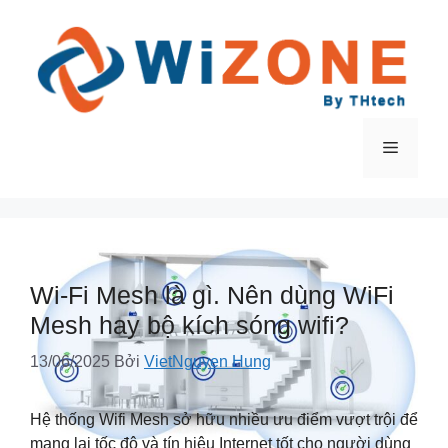
Chuyển
đến
nội
dung
Menu
Wi-Fi Mesh là gì. Nên dùng WiFi
Mesh hay bộ kích sóng wifi?
13/06/2025
Bởi
VietNguyen Hung
Hệ thống Wifi Mesh sở hữu nhiều ưu điểm vượt trội để
mang lại tốc độ và tín hiệu Internet tốt cho người dùng