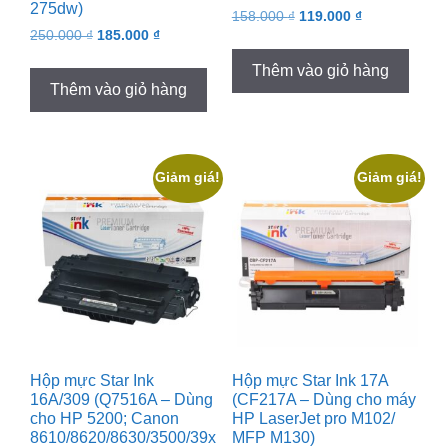
275dw)
Original
Current
158.000
₫
119.000
₫
Original
Current
250.000
₫
185.000
₫
price
price
price
price
was:
is:
Thêm vào giỏ hàng
was:
is:
158.000 ₫.
119.000 ₫.
Thêm vào giỏ hàng
250.000 ₫.
185.000 ₫.
Giảm giá!
Giảm giá!
Hộp mực Star Ink
Hộp mực Star Ink 17A
16A/309 (Q7516A – Dùng
(CF217A – Dùng cho máy
cho HP 5200; Canon
HP LaserJet pro M102/
8610/8620/8630/3500/39x
MFP M130)